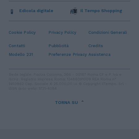
Edicola digitale
Il Tempo Shopping
Cookie Policy
Privacy Policy
Condizioni Generali
Contatti
Pubblicità
Credits
Modello 231
Preferenze Privacy
Assistenza
Sede legale: Piazza Colonna, 366 - 00187 Roma CF e P. Iva e
Iscriz. Registro Imprese Roma: 13486391009 REA Roma n°
1450962 Cap. Sociale € 25.000,00 i.v. © Copyright IlTempo. Srl -
ISSN (sito web): 1721-4084
TORNA SU