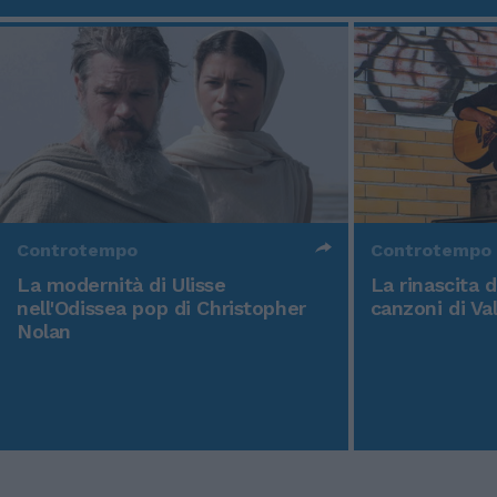
Controtempo
Controtempo
La modernità di Ulisse
La rinascita 
nell'Odissea pop di Christopher
canzoni di Va
Nolan