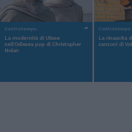
Controtempo
Controtempo
La modernità di Ulisse
La rinascita 
nell'Odissea pop di Christopher
canzoni di Va
Nolan