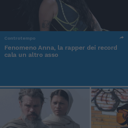
Controtempo
Fenomeno Anna, la rapper dei record
cala un altro asso