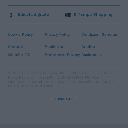
Edicola digitale
Il Tempo Shopping
Cookie Policy
Privacy Policy
Condizioni Generali
Contatti
Pubblicità
Credits
Modello 231
Preferenze Privacy
Assistenza
Sede legale: Piazza Colonna, 366 - 00187 Roma CF e P. Iva e
Iscriz. Registro Imprese Roma: 13486391009 REA Roma n°
1450962 Cap. Sociale € 25.000,00 i.v. © Copyright IlTempo. Srl -
ISSN (sito web): 1721-4084
TORNA SU