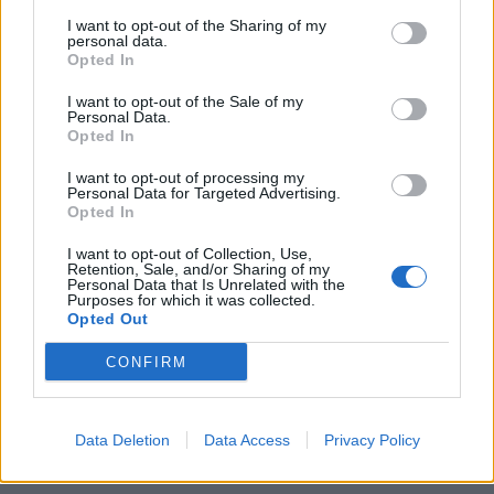
I want to opt-out of the Sharing of my
personal data.
Opted In
I want to opt-out of the Sale of my
Personal Data.
Opted In
I want to opt-out of processing my
Personal Data for Targeted Advertising.
Opted In
I want to opt-out of Collection, Use,
00:00
01:16
Retention, Sale, and/or Sharing of my
Personal Data that Is Unrelated with the
Purposes for which it was collected.
Opted Out
Leonardo Maria Del Vecchio dall'ex compagna
CONFIRM
in ospedale. Le dichiarazioni ai giornalisti
Data Deletion
Data Access
Privacy Policy