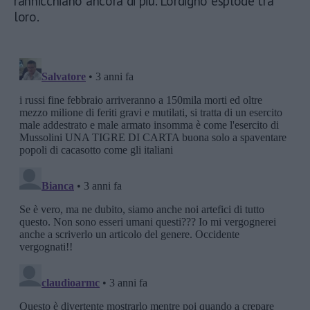
rannicchiano ancora di più. L'ordigno esplode tra
loro.