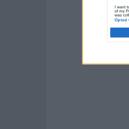
I want t
of my P
was col
Opted 