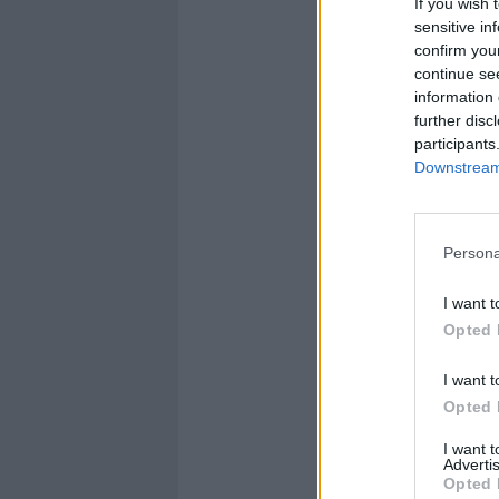
If you wish 
sensitive in
confirm you
continue se
information 
further disc
participants
Downstream 
Persona
I want t
Opted 
I want t
Opted 
I want 
Advertis
Opted 