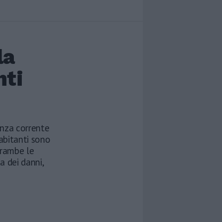
la
nti
enza corrente
 abitanti sono
trambe le
a dei danni,