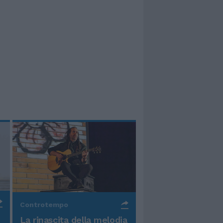
Controtempo
La rinascita della melodia