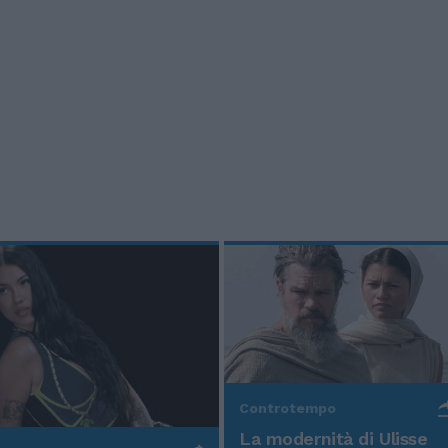
Controtempo
La modernità di Ulisse