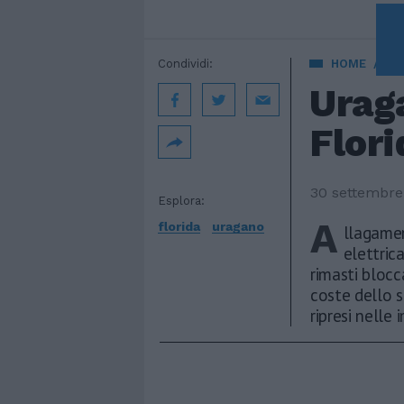
Condividi:
HOME
EST
Uraga
Flori
30 settembre
Esplora:
A
florida
uragano
llagamen
elettric
rimasti blocc
coste dello s
ripresi nelle 