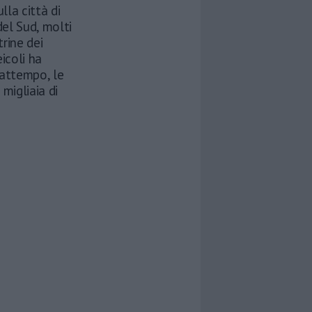
lla città di
del Sud, molti
rine dei
icoli ha
frattempo, le
migliaia di