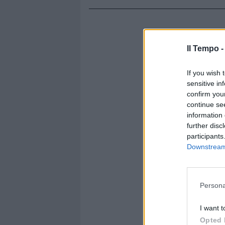
Il Tempo 
If you wish 
sensitive in
confirm you
continue se
information 
further disc
participants
Downstream 
Persona
I want t
Opted 