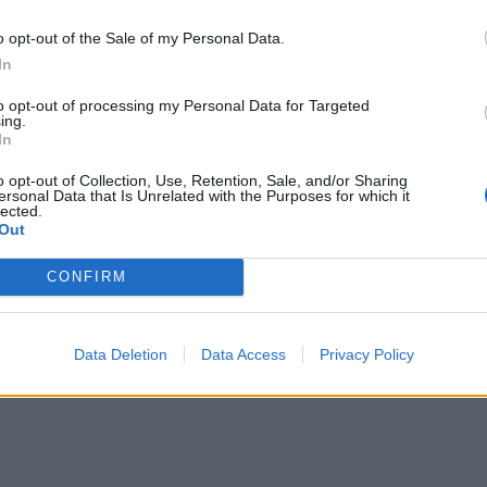
o opt-out of the Sale of my Personal Data.
In
to opt-out of processing my Personal Data for Targeted
Le
ing.
Rudy Giuliani a Come States?
da
In
Trump, Meloni e la strategia
Le
americana
o opt-out of Collection, Use, Retention, Sale, and/or Sharing
ersonal Data that Is Unrelated with the Purposes for which it
lected.
Out
CONFIRM
Data Deletion
Data Access
Privacy Policy