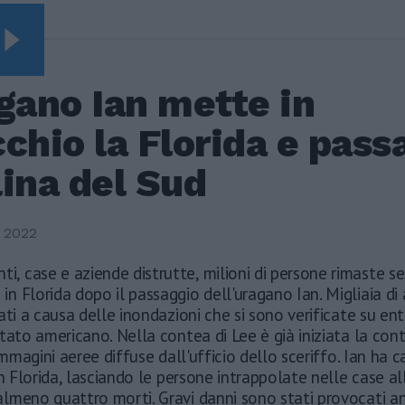
ERI
gano Ian mette in
chio la Florida e passa
ina del Sud
 2022
ti, case e aziende distrutte, milioni di persone rimaste s
a in Florida dopo il passaggio dell'uragano Ian. Migliaia di
ati a causa delle inondazioni che si sono verificate su en
tato americano. Nella contea di Lee è già iniziata la cont
 immagini aeree diffuse dall'ufficio dello sceriffo. Ian ha 
in Florida, lasciando le persone intrappolate nelle case a
lmeno quattro morti. Gravi danni sono stati provocati a