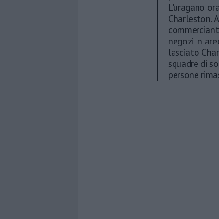
L'uragano ora
Charleston. A
commercianti 
negozi in are
lasciato Char
squadre di so
persone rima