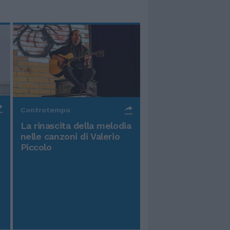
Controtempo
La rinascita della melodia
nelle canzoni di Valerio
Piccolo