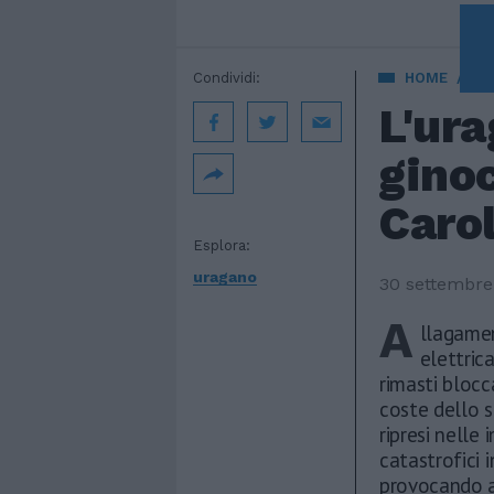
Condividi:
HOME
EST
L'ura
ginoc
Carol
Esplora:
uragano
30 settembre
A
llagamen
elettric
rimasti blocc
coste dello s
ripresi nelle
catastrofici 
provocando a