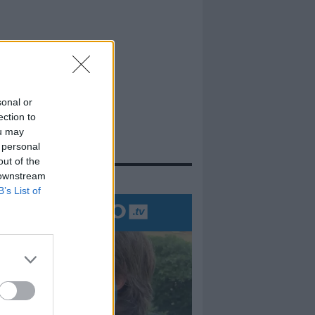
sonal or
ection to
ou may
 personal
out of the
evidenza
 downstream
B’s List of