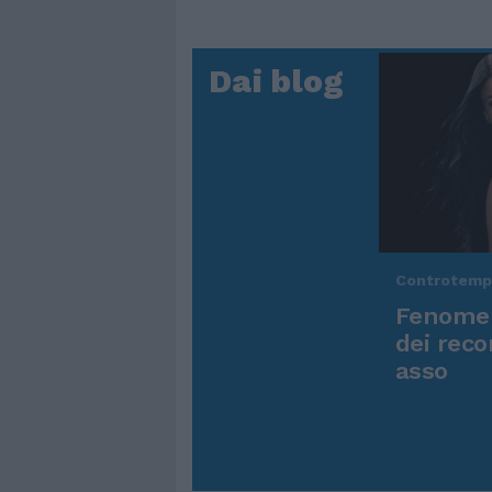
Dai blog
Controtem
Fenomen
dei reco
asso