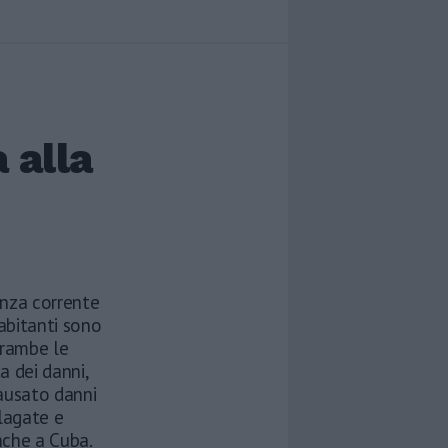
 alla
enza corrente
 abitanti sono
trambe le
a dei danni,
causato danni
llagate e
nche a Cuba.