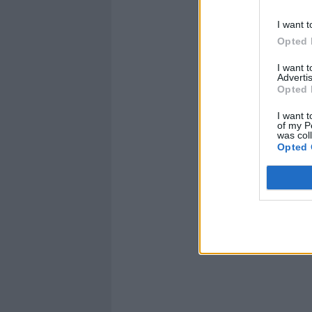
I want t
Opted 
I want 
Advertis
Opted 
I want t
of my P
was col
Opted 