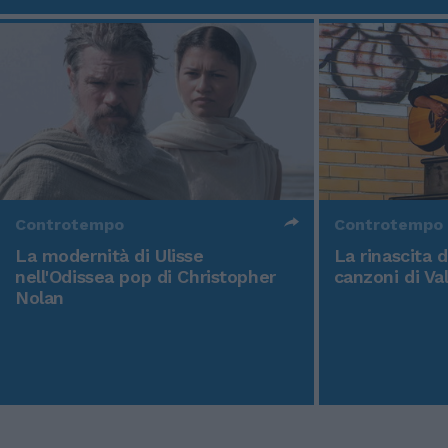
Controtempo
Controtempo
La modernità di Ulisse
La rinascita 
nell'Odissea pop di Christopher
canzoni di Va
Nolan