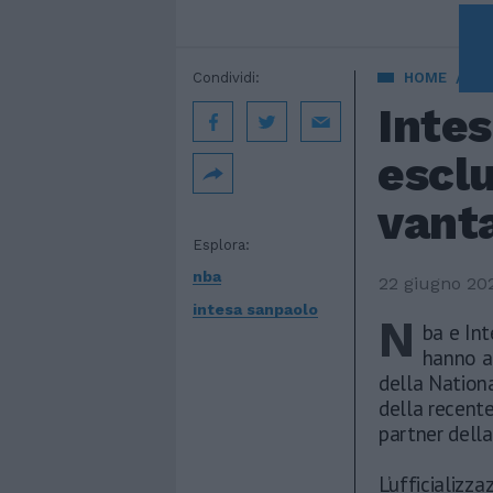
Condividi:
HOME
EC
Inte
esclu
vanta
Esplora:
nba
22 giugno 20
intesa sanpaolo
N
ba e Int
hanno an
della Nationa
della recent
partner della
L’ufficializz