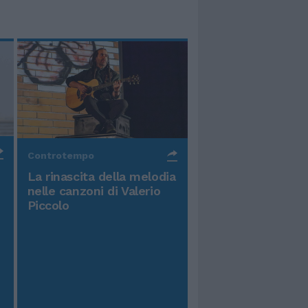
Controtempo
La rinascita della melodia
nelle canzoni di Valerio
Piccolo