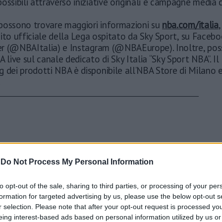
ossibili attraverso iniziative originali e campagne media c
i possono trovare maggiori informazioni su
nba.com/italia
,
l sito ufficiale della Lega ospitato da Sky Sport, su Faceb
tter (@NBAItalia) e Instagram (@NBAEurope). Inoltre, pos
A live sul canale dedicato di Sky Italia “Sky Sport NBA”. Il
 dei prodotti NBA è disponibile all’NBA Store di Milano e
.
-
Do Not Process My Personal Information
to opt-out of the sale, sharing to third parties, or processing of your per
formation for targeted advertising by us, please use the below opt-out s
r selection. Please note that after your opt-out request is processed y
eing interest-based ads based on personal information utilized by us or