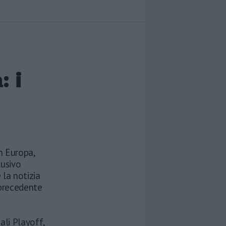
: i
in Europa,
lusivo
 la notizia
 precedente
ali Playoff,