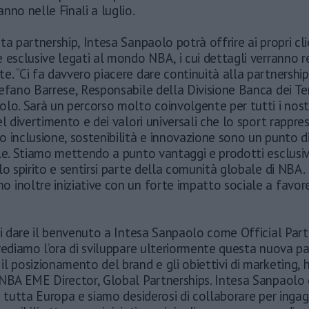
nno nelle Finali a luglio.
ta partnership, Intesa Sanpaolo potrà offrire ai propri cl
 esclusive legati al mondo NBA, i cui dettagli verranno re
. “Ci fa davvero piacere dare continuità alla partnershi
efano Barrese, Responsabile della Divisione Banca dei Terr
lo. Sarà un percorso molto coinvolgente per tutti i nostri
el divertimento e dei valori universali che lo sport rappres
 inclusione, sostenibilità e innovazione sono un punto d
le. Stiamo mettendo a punto vantaggi e prodotti esclusiv
lo spirito e sentirsi parte della comunità globale di NBA.
 inoltre iniziative con un forte impatto sociale a favor
di dare il benvenuto a Intesa Sanpaolo come Official Part
vediamo l’ora di sviluppare ulteriormente questa nuova pa
l posizionamento del brand e gli obiettivi di marketing, 
 NBA EME Director, Global Partnerships. Intesa Sanpaolo 
n tutta Europa e siamo desiderosi di collaborare per ingag