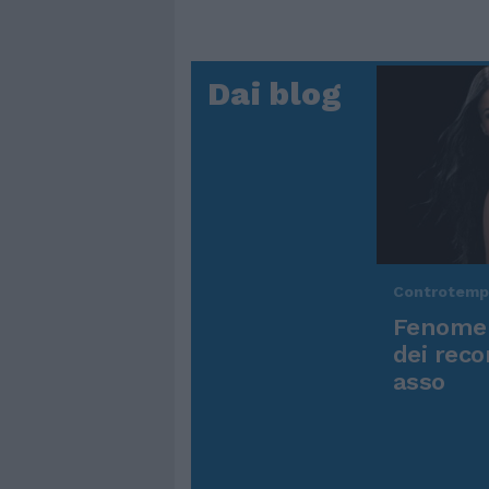
Dai blog
Controtem
Fenomen
dei reco
asso