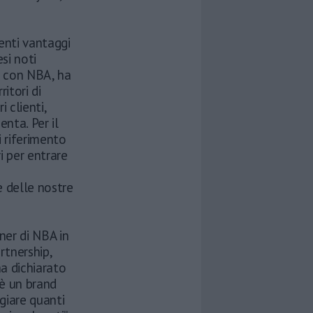
ienti vantaggi
si noti
p con NBA, ha
itori di
 clienti,
enta. Per il
i riferimento
i per entrare
e delle nostre
ner di NBA in
rtnership,
ha dichiarato
è un brand
giare quanti