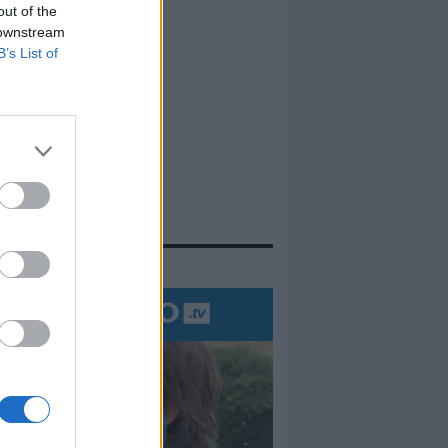
out of the
 downstream
B’s List of
evidenza