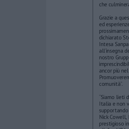
che culminera
Grazie a ques
ed esperienze
prossimamente
dichiarato St
Intesa Sanpao
all’insegna d
nostro Gruppo
imprescindibi
ancor più nel
Promuoveremo
comunità”.
“Siamo lieti 
Italia e non 
supportando i
Nick Cowell,
prestigioso i