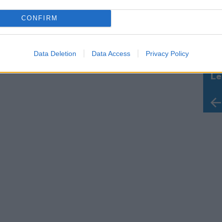
CONFIRM
Data Deletion
Data Access
Privacy Policy
Le
Rudy Giuliani a Come States?
da
Trump, Meloni e la strategia
Le
americana