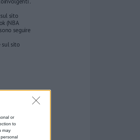
oinvolgenti”.
 sul sito
ook (NBA
sono seguire
 sul sito
sonal or
ection to
ou may
 personal