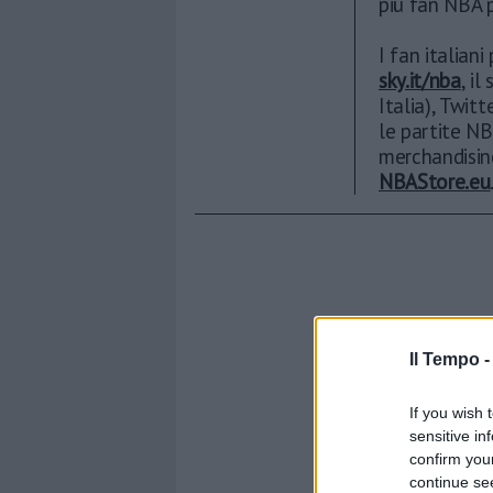
più fan NBA p
I fan italian
sky.it/nba
, i
Italia), Twi
le partite NB
merchandising
NBAStore.eu
Il Tempo 
If you wish 
sensitive in
confirm you
continue se