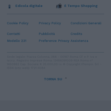
Edicola digitale
Il Tempo Shopping
Cookie Policy
Privacy Policy
Condizioni Generali
Contatti
Pubblicità
Credits
Modello 231
Preferenze Privacy
Assistenza
Sede legale: Piazza Colonna, 366 - 00187 Roma CF e P. Iva e
Iscriz. Registro Imprese Roma: 13486391009 REA Roma n°
1450962 Cap. Sociale € 25.000,00 i.v. © Copyright IlTempo. Srl -
ISSN (sito web): 1721-4084
TORNA SU