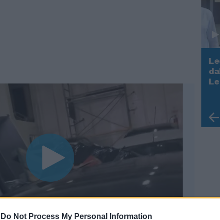
Le
da
Rudy Giuliani a Come States?
Le
Trump, Meloni e la strategia
americana
-
Do Not Process My Personal Information
00:12