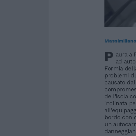
Massimiliano
P
aura a 
ad auto
Formia dell
problemi du
causato dal
compromess
dell'isola c
inclinata p
all'equipag
bordo con di
un autocarro
danneggiand