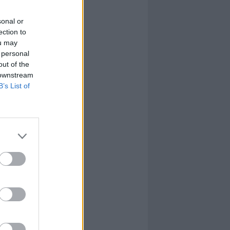
sonal or
ection to
ou may
 personal
out of the
 downstream
B’s List of