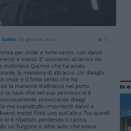
a
a
 Gobbi
20 gennaio 2024
a
Ponza per onde e forte vento, con danni
mezzi e merci. E' successo all'arrivo da
a motonave Quirino che ha avuto
rante la manovra di attracco. Un disagio
le onde e il forte vento che ha
o la manovra d'attracco nel porto
In 
on la nave che nel suo percorso si è
ericolosamente provocando disagi
gio ma soprattutto importanti danni a
versi mezzi finiti uno sull'altro. Tra questi
 si è ribaltato perdendo il carico,
o un furgone e altre auto che erano