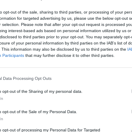
to opt-out of the sale, sharing to third parties, or processing of your per
formation for targeted advertising by us, please use the below opt-out s
r selection. Please note that after your opt-out request is processed y
eing interest-based ads based on personal information utilized by us or
disclosed to third parties prior to your opt-out. You may separately opt-
rrore dovuti allo sballottolamento
losure of your personal information by third parties on the IAB’s list of
azione che ha provocato lo scivolamento
. This information may also be disclosed by us to third parties on the
IA
i e della merce che sono finiti una
Participants
that may further disclose it to other third parties.
altro con rabbia e proteste di diversi
tati per un servizio che reputano
". Immediatamente è scattato l'allarme in
l Data Processing Opt Outs
o sono saliti così i militari della
di porto, i carabinieri e la Guardia di
o opt-out of the Sharing of my personal data.
sta da capire come sia accaduto, non
In
 la nave abbia urtato la scogliera ma anche
 sono rilievi e accertamenti in corso. La
o opt-out of the Sale of my Personal Data.
va ripartire per Formia alle 14.30, ma al
In
 vi sono indicazioni sulla regolarità
to opt-out of processing my Personal Data for Targeted