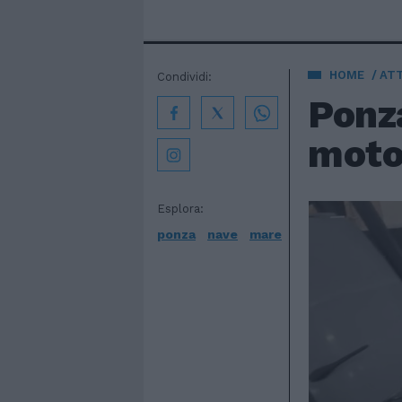
HOME
AT
Condividi:
Ponza
moto
Esplora:
ponza
nave
mare