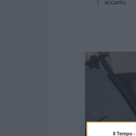
accanto.
Il Tempo 
00:00