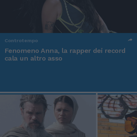
Controtempo
Fenomeno Anna, la rapper dei record
cala un altro asso