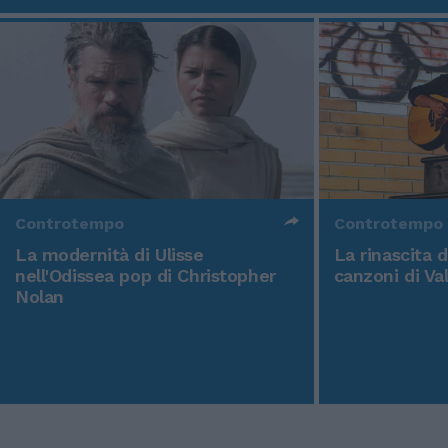
Controtempo
Controtempo
La modernità di Ulisse
La rinascita 
nell'Odissea pop di Christopher
canzoni di Va
Nolan