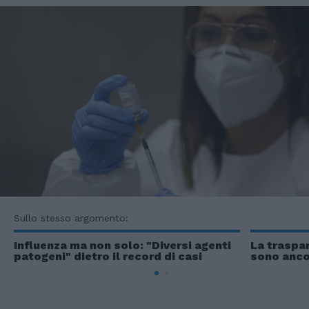
Sullo stesso argomento:
Influenza ma non solo: "Diversi agenti
La traspar
patogeni" dietro il record di casi
sono ancor