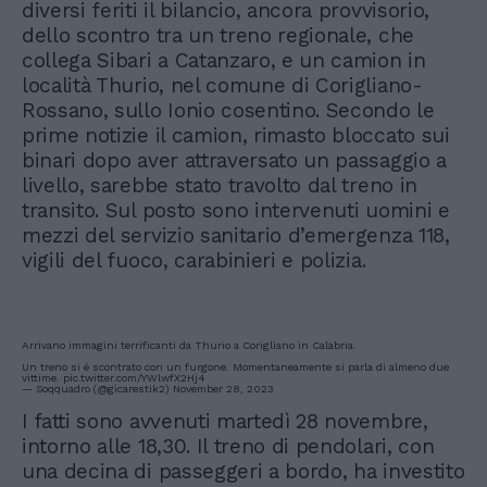
diversi feriti il bilancio, ancora provvisorio,
dello scontro tra un treno regionale, che
collega Sibari a Catanzaro, e un camion in
località Thurio, nel comune di Corigliano-
Rossano, sullo Ionio cosentino. Secondo le
prime notizie il camion, rimasto bloccato sui
binari dopo aver attraversato un passaggio a
livello, sarebbe stato travolto dal treno in
transito. Sul posto sono intervenuti uomini e
mezzi del servizio sanitario d’emergenza 118,
vigili del fuoco, carabinieri e polizia.
Arrivano immagini terrificanti da Thurio a Corigliano in Calabria.
Un treno si é scontrato con un furgone. Momentaneamente si parla di almeno due
vittime.
pic.twitter.com/YWlwfX2Hj4
— Soqquadro (@gicarestik2)
November 28, 2023
I fatti sono avvenuti martedì 28 novembre,
intorno alle 18,30. Il treno di pendolari, con
una decina di passeggeri a bordo, ha investito