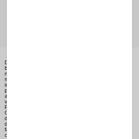
Doccia fredda sulla variante Omicron del Covid e sulla
bontà dei vaccini già in commercio per contrastare la
nuova mutazione del coronavirus. A parlare è Ugur Sahin,
medico e fondatore dell’azienda tedesca BioNtech, che
insieme a Pfizer ha sviluppato il vaccino a mRna, quello
più usato in tutto il mondo: “Credo che a un certo punto
avremo bisogno di un nuovo vaccino contro questa nuova
variante. Mi aspetto che - ha detto Sahin alla conferenza
Reuters Next, secondo il reportage di Handelsblatt -
Omicron sia in grado di infettare persone vaccinate”. Tali
dichiarazioni si avvicinano quindi a quelle
dell’amministratore delegato di Moderna, altra azienda
farmaceutica che produce vaccini, che aveva dichiarato
che “contro la variante Omicron c’è un calo sostanziale