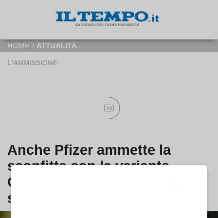
HOME
/
ATTUALITÀ
L'AMMISSIONE
Ad
Anche Pfizer ammette la
sconfitta con la variante
Omicron: “Infetta i vaccinati,
servirà un nuovo vaccino”