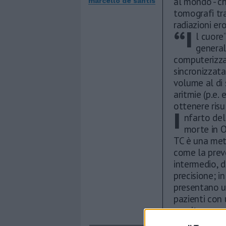
al mondo - ch
marcello de santis
tomografi tra
radiazioni er
“I
l cuore
general
computerizzat
sincronizzata
volume al di 
aritmie (p.e. 
ottenere risul
I
nfarto del
morte in O
TC è una met
come la preve
intermedio, d
precisione; i
presentano un
pazienti con
monitorare.