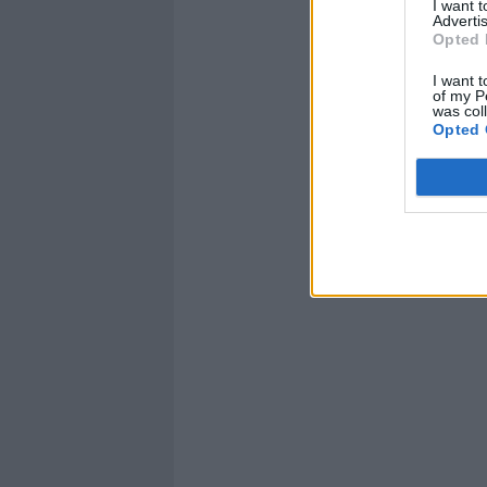
I want 
Advertis
Opted 
I want t
of my P
was col
Opted 