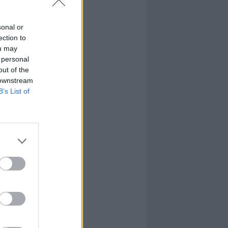
sonal or
ection to
ou may
 personal
out of the
 downstream
B’s List of