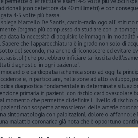
e permette di effettuare esami 4-5 volte più veloci rispe
dizionali (con detettore da 40 millimetri) e con consegu
ogata 4-5 volte più bassa.
” spiega Marcello De Santis, cardio-radiologo all’Istituto 
mente l’organo più complesso da studiare con la tomogr
a data la necessità di acquisire le immagini in modalità 
. Sapere che l'apparecchiatura è in grado non solo di acqui
sotto del secondo, ma anche di riconoscere ed evitare ev
extrasistoli) che potrebbero inficiare la riuscita dell'esam
tati diagnostici in ogni paziente”.
 miocardio e cardiopatia ischemica sono ad oggi la princi
ccidente e, in particolare, nelle zone ad alto sviluppo, p
odica diagnostica fondamentale in determinate situazioni
nzione primaria in pazienti con rischio cardiovascolare b
al momento che permette di definire il livello di rischio 
n pazienti con sospetta aterosclerosi delle arterie coronar
a sintomatologia con palpitazioni, dolore o affanno; e i
 una malattia coronarica già nota che è opportuno conti