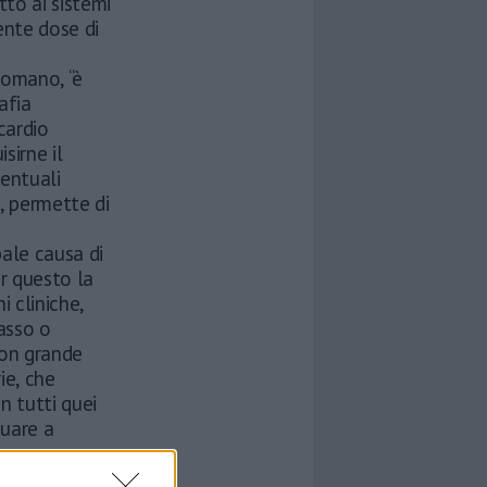
tto ai sistemi
ente dose di
romano, “è
afia
cardio
sirne il
entuali
e, permette di
pale causa di
er questo la
 cliniche,
asso o
con grande
ie, che
n tutti quei
nuare a