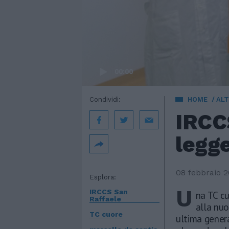
00:00
Condividi:
HOME
AL
IRCC
legge
08 febbraio 
Esplora:
U
IRCCS San
na TC cu
Raffaele
alla nuo
TC cuore
ultima genera