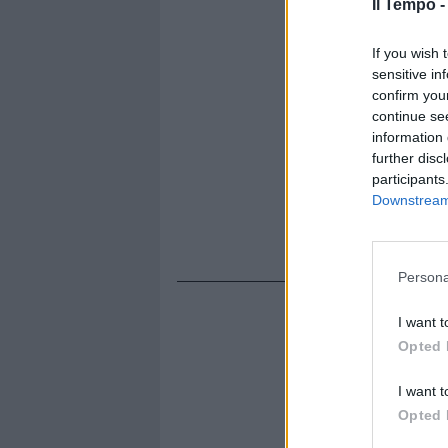
Il Tempo 
If you wish 
sensitive in
confirm you
continue se
information 
further disc
participants
Downstream 
Persona
I want t
Opted 
I want t
Opted 