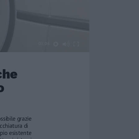
03:04
che
o
sibile grazie
cchiatura di
mpio esistente