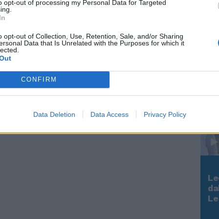
to opt-out of processing my Personal Data for Targeted
ing.
In
In 
o opt-out of Collection, Use, Retention, Sale, and/or Sharing
ersonal Data that Is Unrelated with the Purposes for which it
lected.
Out
CONFIRM
Data Deletion
Data Access
Privacy Policy
Le
Rudy Giuliani a Come States?
da
Trump, Meloni e la strategia
Le
americana