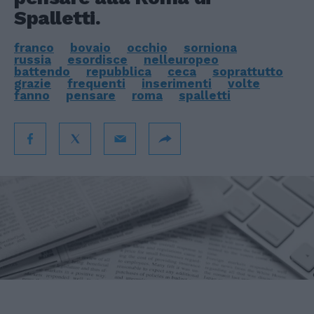
Spalletti.
franco
bovaio
occhio
sorniona
russia
esordisce
nelleuropeo
battendo
repubblica
ceca
soprattutto
grazie
frequenti
inserimenti
volte
fanno
pensare
roma
spalletti