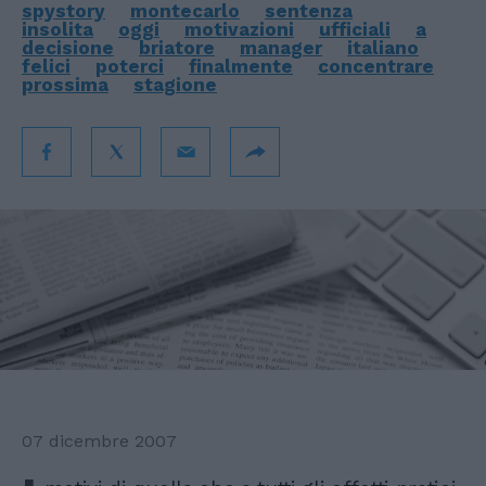
spystory
montecarlo
sentenza
insolita
oggi
motivazioni
ufficiali
a
decisione
briatore
manager
italiano
felici
poterci
finalmente
concentrare
prossima
stagione
07 dicembre 2007