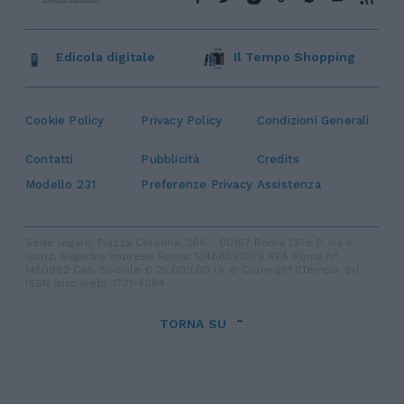
Edicola digitale
Il Tempo Shopping
Cookie Policy
Privacy Policy
Condizioni Generali
Contatti
Pubblicità
Credits
Modello 231
Preferenze Privacy
Assistenza
Sede legale: Piazza Colonna, 366 - 00187 Roma CF e P. Iva e
Iscriz. Registro Imprese Roma: 13486391009 REA Roma n°
1450962 Cap. Sociale € 25.000,00 i.v. © Copyright IlTempo. Srl -
ISSN (sito web): 1721-4084
TORNA SU