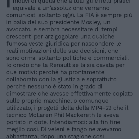
I
motivi di quella che a tutti gli effetti pratici
equivale a un'assoluzione verranno
comunicati soltanto oggi. La FIA è sempre più
in balìa del suo presidente Mosley, un
avvocato, e sembra necessitare di tempi
crescenti per arzigogolare una qualche
fumosa veste giuridica per nascondere le
reali motivazioni delle sue decisioni, che
sono ormai soltanto politiche e commerciali.
Io credo che la Renault se la sia cavata per
due motivi: perché ha prontamente
collaborato con la giustizia e soprattutto
perché nessuno è stato in grado di
dimostrare che avesse effettivamente copiato
sulle proprie macchine, o comunque
utilizzato, i progetti della della MP4-22 che il
tecnico McLaren Phil Mackereth le aveva
portato in dote. Intendiamoci: alla fin fine
meglio così. Di veleni e fango ne avevamo
abbastanza, dopo una stagione così