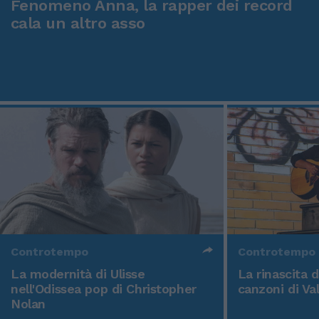
Fenomeno Anna, la rapper dei record
cala un altro asso
Controtempo
Controtempo
La modernità di Ulisse
La rinascita 
nell'Odissea pop di Christopher
canzoni di Va
Nolan