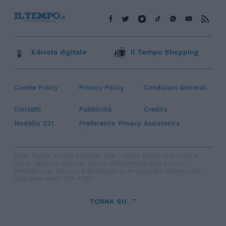
Edicola digitale
Il Tempo Shopping
Cookie Policy
Privacy Policy
Condizioni Generali
Contatti
Pubblicità
Credits
Modello 231
Preferenze Privacy
Assistenza
Sede legale: Piazza Colonna, 366 - 00187 Roma CF e P. Iva e
Iscriz. Registro Imprese Roma: 13486391009 REA Roma n°
1450962 Cap. Sociale € 25.000,00 i.v. © Copyright IlTempo. Srl -
ISSN (sito web): 1721-4084
TORNA SU