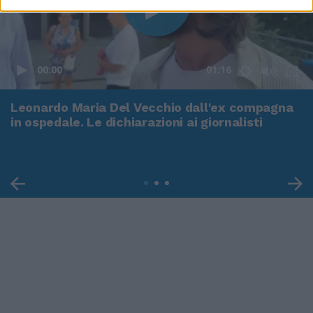
00:00
01:16
Leonardo Maria Del Vecchio dall'ex compagna
in ospedale. Le dichiarazioni ai giornalisti