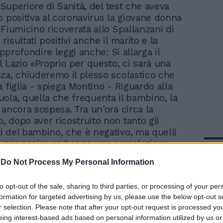
o Superiore di Sanità, del test che aveva
o positiva al coronavirus la giovane donna
 Fiumicino ricoverata allo Spallanzani di
isultati positivi anche il marito e la
approfondire leggi anche: Si allarga il
l Lazio «Proprio per questo, ci sarà una
za, chiuderemo il plesso scolastico che
 figlia - spiega Montino - Riguardo alla
ola, quella che frequenta il bambino, la
 ancora sospesa. Tra un'ora circa la
 dopo aver ricostruito non tanto gli
 del bambino, che è negativo, ma quelli
i, per capire se hanno una correlazione».
In 
rà che procedure seguire con la Asl
-
Do Not Process My Personal Information
la classe che frequentava la bambina -
ntino - Capire quale sarà il percorso di
to opt-out of the sale, sharing to third parties, or processing of your per
rispetto ai bambini che hanno avuto una
formation for targeted advertising by us, please use the below opt-out s
n la famiglia».
r selection. Please note that after your opt-out request is processed y
eing interest-based ads based on personal information utilized by us or