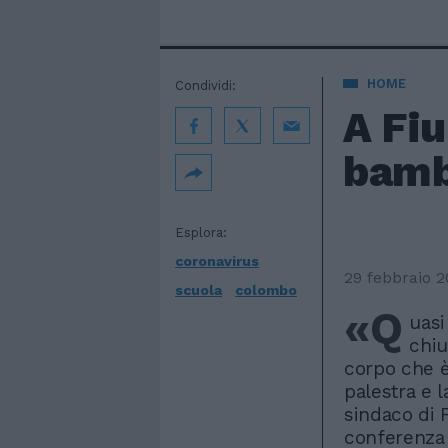
HOME
Condividi:
A Fiu
bamb
Esplora:
coronavirus
29 febbraio 
scuola
colombo
«Q
uasi
chiu
corpo che è 
palestra e l
sindaco di 
conferenza