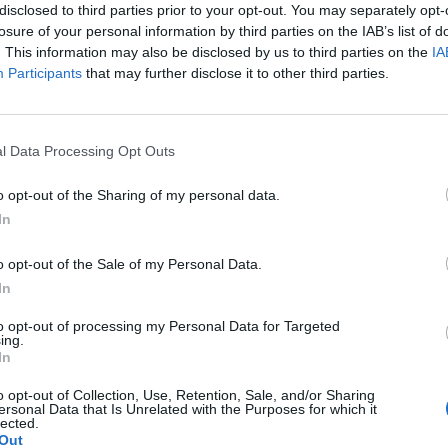
disclosed to third parties prior to your opt-out. You may separately opt-
losure of your personal information by third parties on the IAB’s list of
. This information may also be disclosed by us to third parties on the
IA
Participants
that may further disclose it to other third parties.
Le
da
l Data Processing Opt Outs
Rudy Giuliani a Come States?
Le
Trump, Meloni e la strategia
o opt-out of the Sharing of my personal data.
americana
In
o opt-out of the Sale of my Personal Data.
In
to opt-out of processing my Personal Data for Targeted
ing.
In
o opt-out of Collection, Use, Retention, Sale, and/or Sharing
ersonal Data that Is Unrelated with the Purposes for which it
lected.
Out