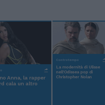
Controtempo
La modernità di Ulisse
po
nell'Odissea pop di
Christopher Nolan
o Anna, la rapper
rd cala un altro