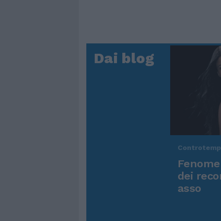
Dai blog
Controtem
Fenomen
dei reco
asso