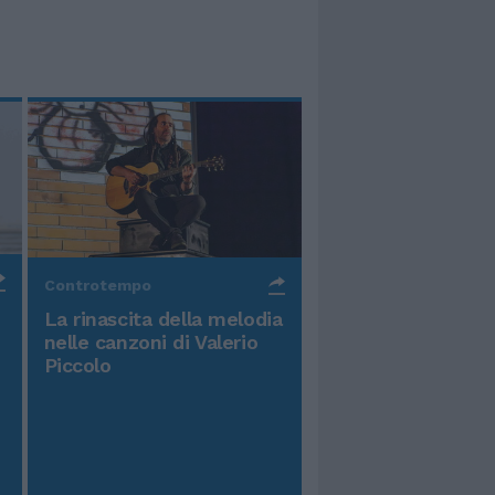
Controtempo
La rinascita della melodia
nelle canzoni di Valerio
Piccolo