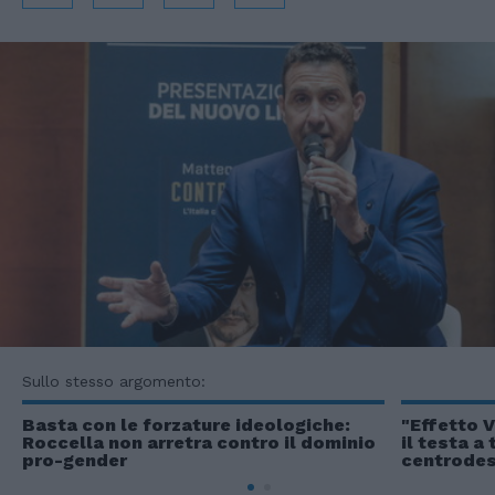
Sullo stesso argomento:
Basta con le forzature ideologiche:
"Effetto V
Roccella non arretra contro il dominio
il testa a
pro-gender
centrodes