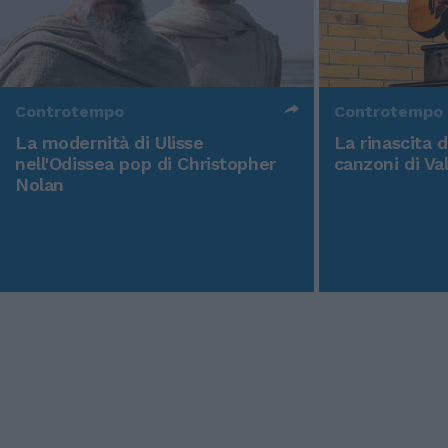
Controtempo
Controtempo
La modernità di Ulisse
La rinascita 
nell'Odissea pop di Christopher
canzoni di Va
Nolan