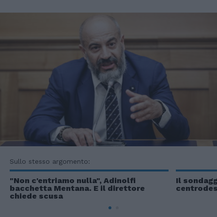
Sullo stesso argomento:
"Non c'entriamo nulla", Adinolfi
Il sondagg
bacchetta Mentana. E il direttore
centrodest
chiede scusa