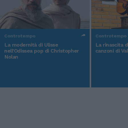
Controtempo
Controtempo
La modernità di Ulisse
La rinascita 
nell'Odissea pop di Christopher
canzoni di Va
Nolan