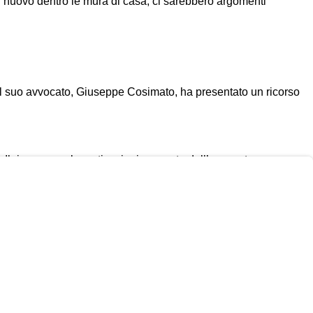
di nuovo dentro le mura di casa, ci sarebbero argomenti
on il suo avvocato, Giuseppe Cosimato, ha presentato un ricorso
 Il ricorso con le motivazioni proposte dall’avvocato
o dei ministri del 31 gennaio sullo stato di emergenza, né la
 si può ricorrere solo per terremoti, incendi, alluvioni,
infatti si sono impegnati a non tirare più fuori dai cassetti di
 «La libertà personale è inviolabile. Non è ammessa forma
atto motivato dell'autorità giudiziaria».