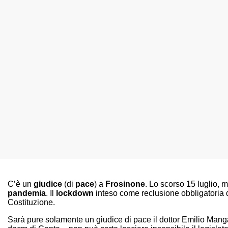
C’è un
giudice
(di
pace
) a
Frosinone
. Lo scorso 15 luglio, m
pandemia
. Il
lockdown
inteso come reclusione obbligatoria de
Costituzione.
Sarà pure solamente un giudice di pace il dottor Emilio Manga