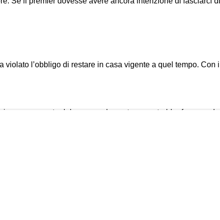
ore. Se il premier dovesse avere ancora intenzione di lasciarci 
veva violato l’obbligo di restare in casa vigente a quel tempo. C
ricorso per conto del governo, la sentenza potrebbe fare scuola.
rmiato la Corte Costituzionale perché né la delibera del Consigli
semplicemente atti amministrativi e il giudice può disapplicarli.
emergenza come potere conferito al governo per motivi sanitari. Ci
a solo il presidente del Consiglio dei ministri.
 decreto legge che ha assorbito lo stato d’emergenza e i dpcm che 
dnamento della Costituzione che sta all’articolo 13 della Carta.
é qualsiasi altra restrizione della libertà personale, se non per 