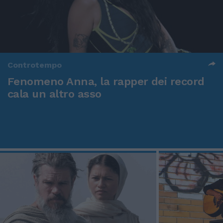
Controtempo
Fenomeno Anna, la rapper dei record
cala un altro asso