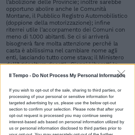
l'abolizione delle Provincie; inoltre sarebbe
opportuno abolire anche le Comunità
Montane, il Pubblico Registro Automobilistico
(doppione della motorizzazione); infine
riterrei utile l'accorpamento dei Comuni con
meno di 1.000 abitanti. Se ci si arriverà
bisognerà fare molta attenzione perché la
casta è abilissima nel cambiare nome agli
enti, lasciando tutto come stava; il Ministero
dell'Agricoltura docet!!» Gianni Liberotti In
Veneto ne bastano tre «Aderisco all'iniziativa
Il Tempo -
Do Not Process My Personal Information
proponendo almeno un immediato ritorno al
numero delle Province esistenti al momento
If you wish to opt-out of the sale, sharing to third parties, or
della promulgazione della Costituzione.
processing of your personal or sensitive information for
Suggerisco altresì la riduzione delle
targeted advertising by us, please use the below opt-out
prefetture che aggreghino il territorio di più
section to confirm your selection. Please note that after your
provincie, per esempio il Veneto potrebbe
opt-out request is processed you may continue seeing
averne non più di tre invece delle attuali
interest-based ads based on personal information utilized by
sette! Salvatore Torre
us or personal information disclosed to third parties prior to
your opt-out. You may separately opt-out of the further