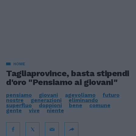
HOME
Tagliaprovince, basta stipendi
d'oro "Pensiamo ai giovani"
pensiamo
giovani
agevoliamo
futuro
nostre
generazioni
eliminando
superfluo
doppioni
bene
comune
gente
vive
niente