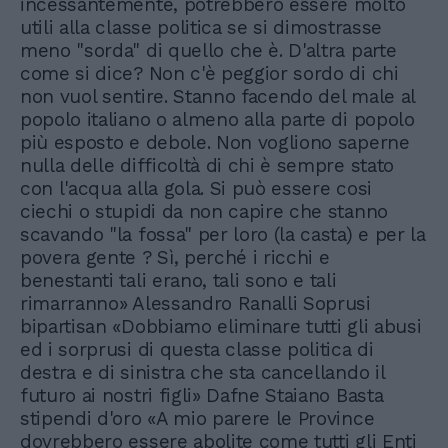
incessantemente, potrebbero essere molto
utili alla classe politica se si dimostrasse
meno "sorda" di quello che è. D'altra parte
come si dice? Non c'è peggior sordo di chi
non vuol sentire. Stanno facendo del male al
popolo italiano o almeno alla parte di popolo
più esposto e debole. Non vogliono saperne
nulla delle difficoltà di chi è sempre stato
con l'acqua alla gola. Si può essere cosi
ciechi o stupidi da non capire che stanno
scavando "la fossa" per loro (la casta) e per la
povera gente ? Sì, perché i ricchi e
benestanti tali erano, tali sono e tali
rimarranno» Alessandro Ranalli Soprusi
bipartisan «Dobbiamo eliminare tutti gli abusi
ed i sorprusi di questa classe politica di
destra e di sinistra che sta cancellando il
futuro ai nostri figli» Dafne Staiano Basta
stipendi d'oro «A mio parere le Province
dovrebbero essere abolite come tutti gli Enti