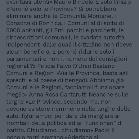
eventuali utenti» Mauro Bindolo È solo l'inizio
«Perché solo le Province? Si potrebbero
eliminare anche le Comunità Montane, i
Consorzi di Bonifica, i Comuni al di sotto di
5000 abitanti, gli Enti parchi e parchetti, le
circoscrizioni comunali, le svariate autorità
indipendenti dalle quali il cittadino non riceve
alcun beneficio. E perché ridurre solo i
parlamentari e non il numero dei consiglieri
regionali?» Felicia Falvo D'Urso Bastano
Comuni e Regioni «Via le Province, basta agli
sprechi e al paese di bengodi. Abbiamo già i
Comuni e le Regioni, facciamoli funzionare
meglio» Anna Rosa Cantarutti Neanche sulle
targhe «Le Province, secondo me, non
devono esistere nemmeno nelle targhe delle
auto...figuriamoci per dare da mangiare ai
trombati della politica ed ai "funzionari" di
partito. Chiudiamo... chiudiamo» Paolo Il
popolo torni sovrano «Aderisco al