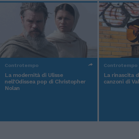
Controtempo
Controtempo
La modernità di Ulisse
La rinascita 
nell'Odissea pop di Christopher
canzoni di Va
Nolan