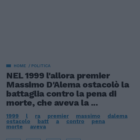
HOME
POLITICA
NEL 1999 l'allora premier
Massimo D'Alema ostacolò la
battaglia contro la pena di
morte, che aveva la ...
1999
l
ra
premier
massimo
dalema
ostacolo
batt
a
contro
pena
morte
aveva