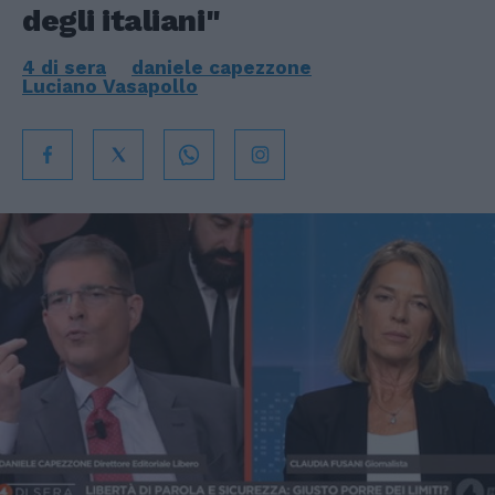
degli italiani"
4 di sera
daniele capezzone
Luciano Vasapollo