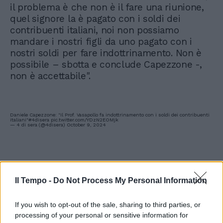
il problema è che non è il fare una riunione,
quel signore la è pagato con i soldi dei
contribuenti italiani, noi non possiamo
mandare i nostri figli da uno pagato con i
nostri soldi per fare indottrinamento. Non è
possibile – sbotta e conclude Capezzone -,
non è accettabile".
Daniele Capezzone: "Il Prof. Vasapollo fa indottrinamento con i soldi dei contribuenti
italiani"
#4disera
pic.twitter.com/YDzN2EOMjk
— 4 di sera (@4disera)
October 9, 2024
Il Tempo -
Do Not Process My Personal Information
If you wish to opt-out of the sale, sharing to third parties, or
processing of your personal or sensitive information for