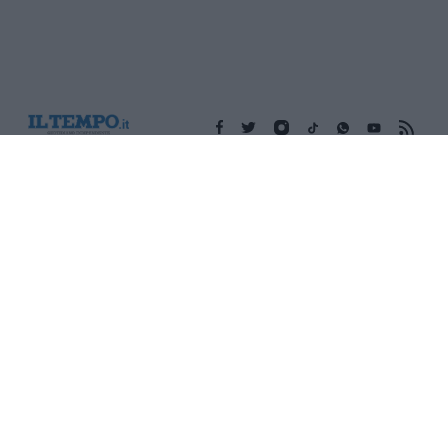
Edicola digitale
Il Tempo Shopping
Cookie Policy
Privacy Policy
Condizioni Generali
Contatti
Pubblicità
Credits
Modello 231
Preferenze Privacy
Assistenza
Sede legale: Piazza Colonna, 366 - 00187 Roma CF e P. Iva e
Iscriz. Registro Imprese Roma: 13486391009 REA Roma n°
1450962 Cap. Sociale € 25.000,00 i.v. © Copyright IlTempo. Srl -
ISSN (sito web): 1721-4084