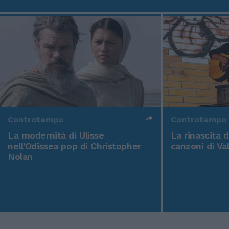
Controtempo
Controtempo
La modernità di Ulisse
La rinascita 
nell'Odissea pop di Christopher
canzoni di Va
Nolan