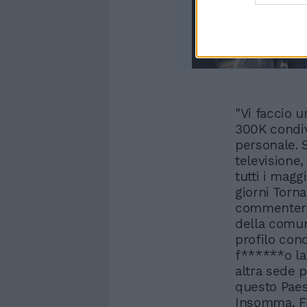
"Vi faccio 
300K condiv
personale. 
televisione,
tutti i mag
giorni Torna
commenterò 
della comun
profilo cond
f******o la
altra sede p
questo Paese
Insomma, Fa