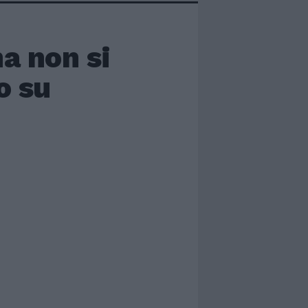
na non si
o su