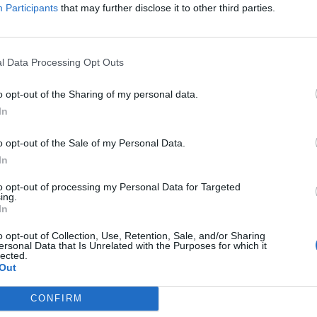
Participants
that may further disclose it to other third parties.
o del re dei paparazzi erano visibili delle
i veniva annunciata la volontà di rivelare
i: "Prossimo indizio, Stay tuned". Ma
 ore il nuovo profilo è già scomparso.
l Data Processing Opt Outs
rivedere il profilo del figlio Carlos, viene
ltima mossa di Fabrizio Corona: sembra
o opt-out of the Sharing of my personal data.
 abbia preso possesso del profilo del
In
magine del profilo è stata sostituita e nelle
 un nuovo messaggio: "Mi hanno chiuso il
o opt-out of the Sale of my Personal Data.
ssuna segnalazione, nessuna mail: ancora
In
È chiarissimo che c'è qualcuno che pensa
to opt-out of processing my Personal Data for Targeted
 mettere a tacere con quattro segnalazioni
ing.
o non verificato. Non ci riuscirete, non ci
In
mai" scrive Corona.
o opt-out of Collection, Use, Retention, Sale, and/or Sharing
ersonal Data that Is Unrelated with the Purposes for which it
lected.
Out
La prima uscita di Ilary
CONFIRM
dopo le bordate di Totti è