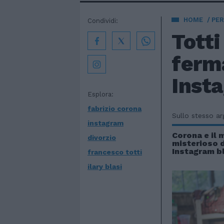
HOME
PE
Condividi:
Totti
ferm
Inst
Esplora:
fabrizio corona
Sullo stesso a
instagram
Corona e il
divorzio
misterioso d
Instagram b
francesco totti
ilary blasi