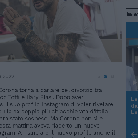
In 
a
a
e 2022
a
Corona torna a parlare del divorzio tra
o Totti e Ilary Blasi. Dopo aver
Le
sul suo profilo Instagram di voler rivelare
da
Rudy Giuliani a Come States?
lla ex coppia più chiacchierata d'Italia il
Le
Trump, Meloni e la strategia
 era stato sospeso. Ma Corona non si è
americana
esta mattina aveva riaperto un nuovo
agram. A rilanciare il nuovo profilo anche il