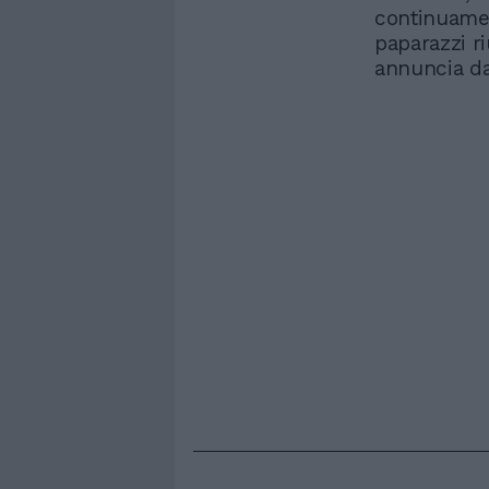
continuament
paparazzi r
annuncia da