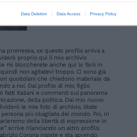
con... Noemi
Data Deletion
Data Access
Privacy Policy
una promessa, se questo profilo arriva a
iderò proprio qui il mio archivio
Se mi bloccherete anche qui lo farò in
 quindi non agitatevi troppo. Ci sono già
giori quotidiani che chiedono materiale da
ndo a noi. Dal profilo di mio figlio
fatti italiani e commenti sul panorama
icazione, della politica. Dal mio nuovo
ividerò le mie foto di archivio. State
 persona più sbagliata del mondo. Poi, in
arleremo della libertà di espressione in
" scrive rilanciando un altro profilo.
brizio Corona insiste e sta aprendo