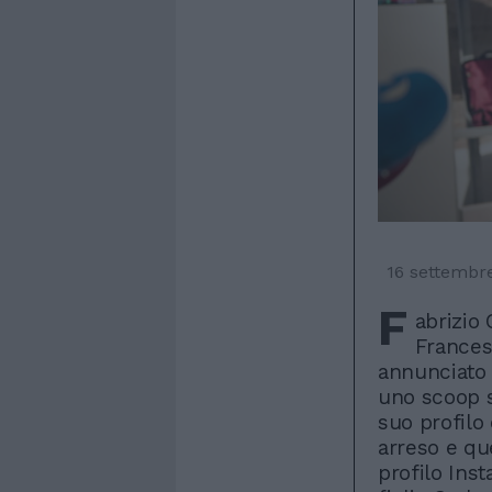
16 settembr
F
abrizio 
Francesc
annunciato 
uno scoop su
suo profilo
arreso e qu
profilo Inst