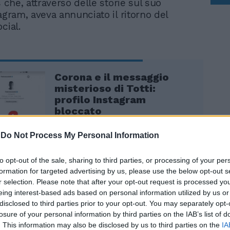
s che, attraverso delle storie sul suo
agram, aveva annunciato il ritorno del
ocial.
Corona e il messaggio
misterioso di Totti:
profilo Instagram
bloccato
-
Do Not Process My Personal Information
to opt-out of the sale, sharing to third parties, or processing of your per
formation for targeted advertising by us, please use the below opt-out s
do per voi, perché siete voi che lo avete
r selection. Please note that after your opt-out request is processed y
taccato e gli avete bloccato l'account...
eing interest-based ads based on personal information utilized by us or
" aveva scritto Carlos dal suo profilo
disclosed to third parties prior to your opt-out. You may separately opt-
 nuovo profilo del padre
losure of your personal information by third parties on the IAB’s list of
. This information may also be disclosed by us to third parties on the
IA
ronavero. Ed effettivamente andando sul