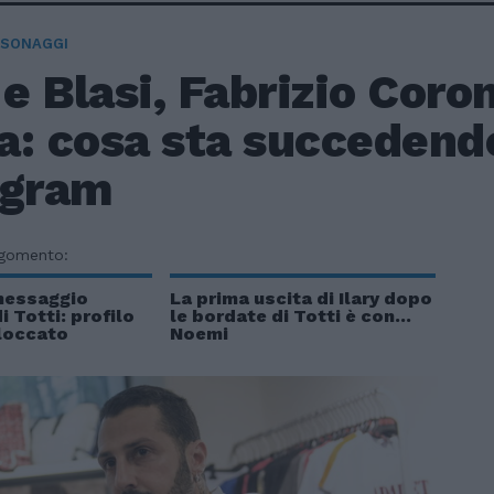
RSONAGGI
 e Blasi, Fabrizio Coro
a: cosa sta succedend
agram
rgomento:
 messaggio
La prima uscita di Ilary dopo
i Totti: profilo
le bordate di Totti è con...
loccato
Noemi