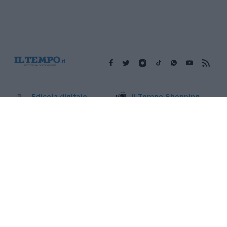
Edicola digitale
Il Tempo Shopping
Cookie Policy
Privacy Policy
Condizioni Generali
Contatti
Pubblicità
Credits
Modello 231
Preferenze Privacy
Assistenza
Sede legale: Piazza Colonna, 366 - 00187 Roma CF e P. Iva e
Iscriz. Registro Imprese Roma: 13486391009 REA Roma n°
1450962 Cap. Sociale € 25.000,00 i.v. © Copyright IlTempo. Srl -
ISSN (sito web): 1721-4084