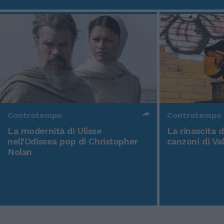
Controtempo
Controtempo
La modernità di Ulisse
La rinascita 
nell'Odissea pop di Christopher
canzoni di Va
Nolan