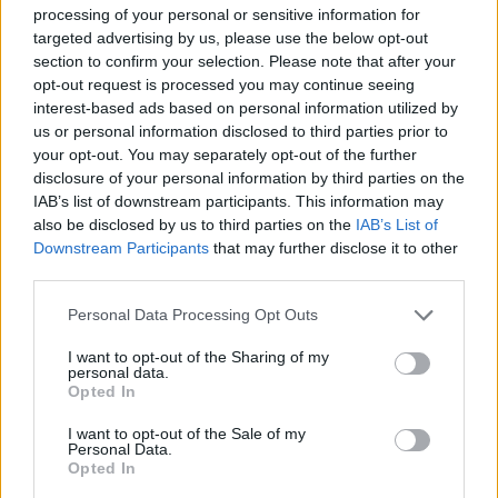
sia così reale e grave. Pensa che si tratti di
processing of your personal or sensitive information for
una nostra proiezione pessimistica. Poi è
targeted advertising by us, please use the below opt-out
section to confirm your selection. Please note that after your
tornato a dirmi che Ben-Gvir lo ha sconvolto.
opt-out request is processed you may continue seeing
Alla fine gli ho chiesto: se il terrorista di
interest-based ads based on personal information utilized by
Modena avesse fatto perdere le gambe a tua
us or personal information disclosed to third parties prior to
sorella, parleresti davvero di un politico
your opt-out. You may separately opt-out of the further
straniero che si è preso la scena insultando
disclosure of your personal information by third parties on the
degli sfigati? Oppure vorresti giustizia?
IAB’s list of downstream participants. This information may
Probabilmente combatteresti fino in fondo
also be disclosed by us to third parties on the
IAB’s List of
per far emergere la verità e non dormiresti
Downstream Participants
that may further disclose it to other
pensando a ciò che è successo a Modena.
third parties.
L’amico che mi ha dato la risposta più chiara
Personal Data Processing Opt Outs
e convincente su questo silenzio generale è
stato un sacerdote. Mi ha detto: quando il
I want to opt-out of the Sharing of my
male e la paura sono troppo grandi, li
personal data.
Opted In
rigettiamo. Rifiutiamo di crederci e cerchiamo
di andare avanti senza pensarci. Lui, che ha
I want to opt-out of the Sale of my
visto suoi amici sacerdoti uccisi e fatti a pezzi
Personal Data.
Opted In
in Medio Oriente, solo perché cristiani, sa