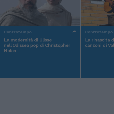
Controtempo
Controtempo
La modernità di Ulisse
La rinascita 
nell'Odissea pop di Christopher
canzoni di Va
Nolan