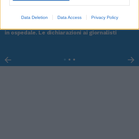
00:00
01:16
Data Deletion
Data Access
Privacy Policy
Leonardo Maria Del Vecchio dall'ex compagna
in ospedale. Le dichiarazioni ai giornalisti