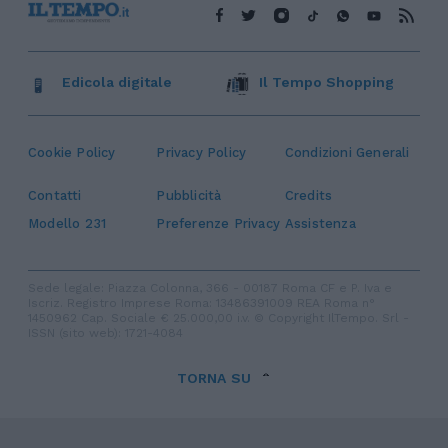
Edicola digitale
Il Tempo Shopping
Cookie Policy
Privacy Policy
Condizioni Generali
Contatti
Pubblicità
Credits
Modello 231
Preferenze Privacy
Assistenza
Sede legale: Piazza Colonna, 366 - 00187 Roma CF e P. Iva e
Iscriz. Registro Imprese Roma: 13486391009 REA Roma n°
1450962 Cap. Sociale € 25.000,00 i.v. © Copyright IlTempo. Srl -
ISSN (sito web): 1721-4084
TORNA SU