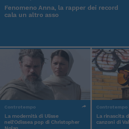
Fenomeno Anna, la rapper dei record
cala un altro asso
Controtempo
Controtempo
La modernità di Ulisse
La rinascita 
nell'Odissea pop di Christopher
canzoni di Va
Nolan