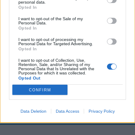
personal data.
Opted In
I want to opt-out of the Sale of my
Personal Data.
Opted In
I want to opt-out of processing my
Personal Data for Targeted Advertising.
Opted In
I want to opt-out of Collection, Use,
Retention, Sale, and/or Sharing of my
Personal Data that Is Unrelated with the
00:00
01:16
Purposes for which it was collected.
Opted Out
Leonardo Maria Del Vecchio dall'ex compagna
CONFIRM
in ospedale. Le dichiarazioni ai giornalisti
Data Deletion
Data Access
Privacy Policy