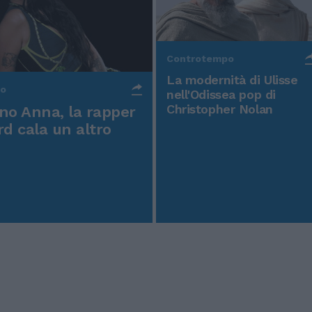
Controtempo
La modernità di Ulisse
po
nell'Odissea pop di
Christopher Nolan
o Anna, la rapper
rd cala un altro