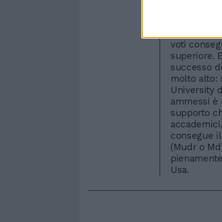
pratica com
simulazione
ragazzi in b
voti consegu
superiore. E
successo de
molto alto: 
University d
ammessi è s
supporto ch
accademici. 
consegue il
(Mudr o Md)
pienamente 
Usa.