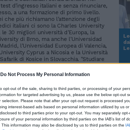
test d'ingresso italiani e senza rinunciare,
esso, a una formazione di primo livello.
ei che più richiamano l'attenzione degli
dici italiani ci sono la Charles University
a le 30 migliori università d'Europa, la
Le
versity di Brno, ma anche l'Universidad
da
Madrid, l'Universidad Europea di Valencia,
Rudy Giuliani a Come States?
Le
University Cyprus a Nicosia e la Università
Trump, Meloni e la strategia
americana
Safarik di Kosice in Slovacchia. "Studiare
-spiega Janina Holesovska, cofounder di
or, società con sede a Milano
-
Do Not Process My Personal Information
ta nell'accompagnare gli studenti in una
versitaria con prospettive internazionali-
to opt-out of the sale, sharing to third parties, or processing of your per
anciarsi in una nuova avventura:
formation for targeted advertising by us, please use the below opt-out s
 avvincente, sicuramente sfidante. Per
r selection. Please note that after your opt-out request is processed y
gazzi e le loro famiglie cercano un partner
eing interest-based ads based on personal information utilized by us or
potersi affidare per percorrere i primi
disclosed to third parties prior to your opt-out. You may separately opt-
e qual è l'università più adatta alle proprie
losure of your personal information by third parties on the IAB’s list of
uali sono i requisiti di accesso, come
. This information may also be disclosed by us to third parties on the
IA