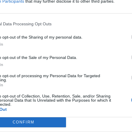
Participants
that may further disclose it to other third parties.
l percorso di studi in lingua, come far
tolo conseguito al rientro in Italia e molto
ni anno riceviamo sempre più domande,
ne di come lo studio di medicina
l Data Processing Opt Outs
non sia visto come un piano B, ma anzi
redibile opportunità di crescita, un vero e
o opt-out of the Sharing of my personal data.
biamento di prospettiva", conferma
In
L'esperienza internazionale, infatti, fa
volo alle carriere: in media la retribuzione
o opt-out of the Sale of my Personal Data.
 40%, le prospettive di occupazione sono
In
ori, il mercato di riferimento è più
to opt-out of processing my Personal Data for Targeted
I test di ingresso variano a università a
ing.
ma non prevedono le (temutissime)
In
cultura generale: il candidato viene
o opt-out of Collection, Use, Retention, Sale, and/or Sharing
lo nelle materie con cui dovrà realmente
ersonal Data that Is Unrelated with the Purposes for which it
rsi durante il percorso professionale, come
lected.
Out
imica e fisica. Medicor Tutor mette a
e dei percorsi di preparazione composti
CONFIRM
 teorica di video lezioni in lingua inglese
i con del materiale a supporto, e una parte