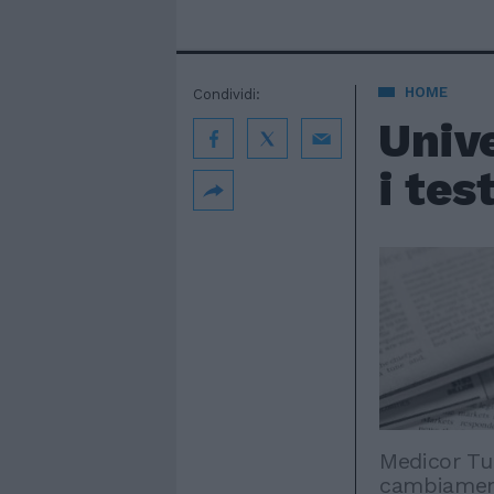
HOME
Condividi:
Unive
i tes
Medicor Tu
cambiament