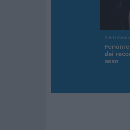
Controtem
Fenomen
dei reco
asso