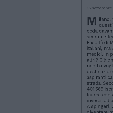
15 settembre
M
ilano,
quest'
coda davanti
scommettere
Facoltà di M
italiani, ma 
medici. In p
altri? C'è c
non ha vogli
destinazione
aspiranti c
strada. Sec
401.565 iscr
laurea conse
invece, ad a
A spingerli 
diventare m