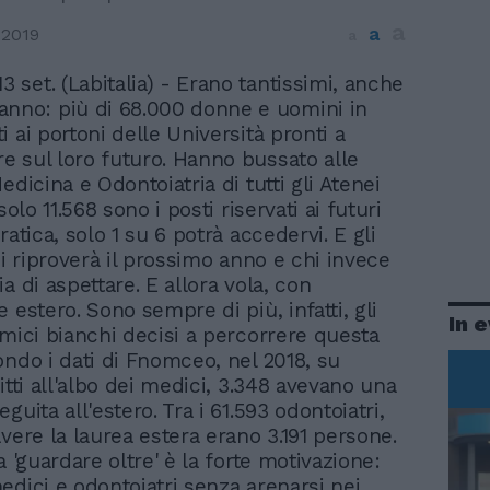
a
a
 2019
a
 13 set. (Labitalia) - Erano tantissimi, anche
anno: più di 68.000 donne e uomini in
 ai portoni delle Università pronti a
 sul loro futuro. Hanno bussato alle
edicina e Odontoiatria di tutti gli Atenei
solo 11.568 sono i posti riservati ai futuri
ratica, solo 1 su 6 potrà accedervi. E gli
hi riproverà il prossimo anno e chi invece
a di aspettare. E allora vola, con
 estero. Sono sempre di più, infatti, gli
In 
amici bianchi decisi a percorrere questa
ondo i dati di Fnomceo, nel 2018, su
itti all'albo dei medici, 3.348 avevano una
guita all'estero. Tra i 61.593 odontoiatri,
vere la laurea estera erano 3.191 persone.
a 'guardare oltre' è la forte motivazione:
edici e odontoiatri senza arenarsi nei