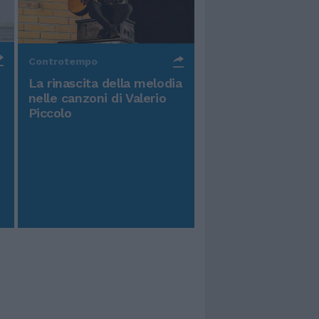
Controtempo
La rinascita della melodia
nelle canzoni di Valerio
Piccolo