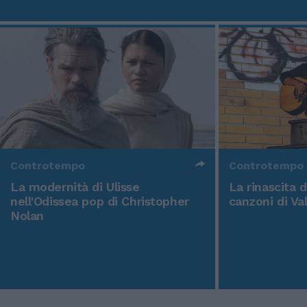
Controtempo
Controtempo
La modernità di Ulisse
La rinascita 
nell'Odissea pop di Christopher
canzoni di Va
Nolan