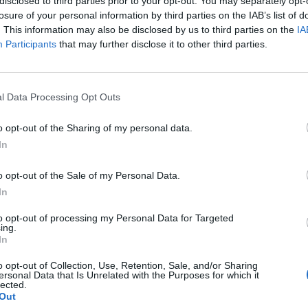
disclosed to third parties prior to your opt-out. You may separately opt-
uoi inizi nel PCI, del rapporto con il Partito Democratico,
losure of your personal information by third parties on the IAB’s list of
i diritti civili, del femminismo, del linguaggio inclusivo e 
. This information may also be disclosed by us to third parties on the
IA
n politica. E poi il gioco finale: Proud or Not Proud, con 
Participants
that may further disclose it to other third parties.
cusse della politica italiana. Buona visione.
l Data Processing Opt Outs
o opt-out of the Sharing of my personal data.
In
o opt-out of the Sale of my Personal Data.
In
to opt-out of processing my Personal Data for Targeted
ing.
In
o opt-out of Collection, Use, Retention, Sale, and/or Sharing
In 
ersonal Data that Is Unrelated with the Purposes for which it
lected.
Out