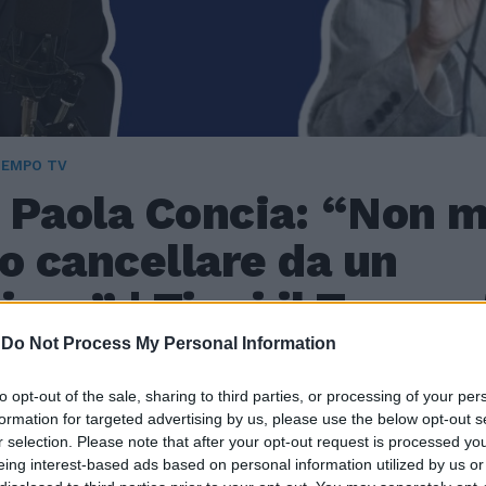
TEMPO TV
 Paola Concia: “Non m
o cancellare da un
isco” | Tieni il Tempo
-
Do Not Process My Personal Information
26
to opt-out of the sale, sharing to third parties, or processing of your per
ti alla seconda puntata di Tieni il Tempo. Ospite di oggi
formation for targeted advertising by us, please use the below opt-out s
. Politica, attivista ed ex deputata, tra le prime figure pu
r selection. Please note that after your opt-out request is processed y
e coming out durante la propria esperienza parlamentare.
eing interest-based ads based on personal information utilized by us or