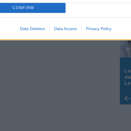
CONFIRM
Data Deletion
Data Access
Privacy Policy
Le
Rudy Giuliani a Come States?
da
Trump, Meloni e la strategia
Le
americana