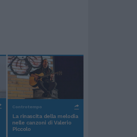
Controtempo
La rinascita della melodia
nelle canzoni di Valerio
Piccolo