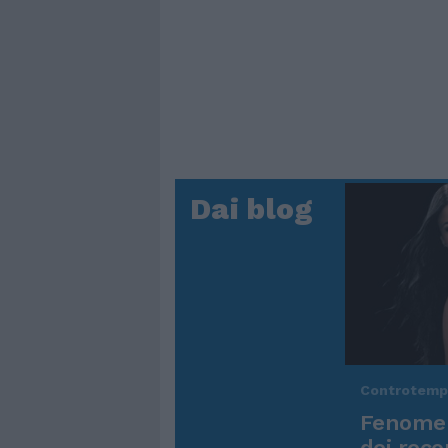
Dai blog
Controtem
Fenomen
dei reco