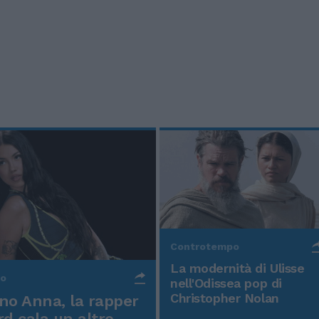
Controtempo
La modernità di Ulisse
po
nell'Odissea pop di
Christopher Nolan
o Anna, la rapper
rd cala un altro