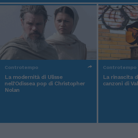
Controtempo
Controtempo
La modernità di Ulisse
La rinascita 
nell'Odissea pop di Christopher
canzoni di Va
Nolan