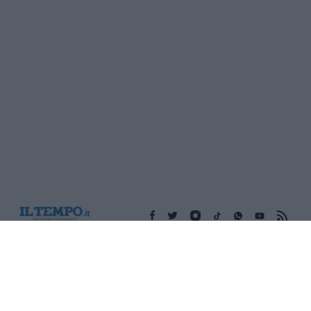
Edicola digitale
Il Tempo Shopping
Cookie Policy
Privacy Policy
Condizioni Generali