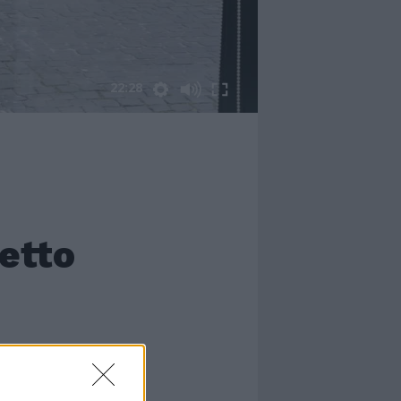
22:28
etto