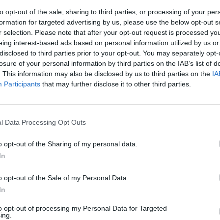
nte, canali di approvvigionamento, ricalibratura del mix di
istanze di risparmio dei consumatori. Quali risposte” il dire
to opt-out of the sale, sharing to third parties, or processing of your per
e Capezzone, intervista il Ministro dell'Ambiente e dell
formation for targeted advertising by us, please use the below opt-out s
r selection. Please note that after your opt-out request is processed y
ll'Italia, Gilberto Pichetto Fratin. Al centro del colloquio
eing interest-based ads based on personal information utilized by us or
rgetico del Paese, le nuove variabili geopolitiche, la discu
disclosed to third parties prior to your opt-out. You may separately opt-
uropa per rivedere target oppressivi del Green Deal, le mi
losure of your personal information by third parties on the IAB’s list of
modo strutturale il conto energetico e la politica di dive
. This information may also be disclosed by us to third parties on the
IA
igionamenti portata avanti dal governo Meloni. Al centro 
Participants
that may further disclose it to other third parties.
bientale le potenzialità del ritorno al nucleare, tecnolo
ecutivo ha impresso un colpo di acceleratore nelle ultime
chiave di reinterpretazione della tutela dell’ambiente che
l Data Processing Opt Outs
 radicale come quella imposta da Bruxelles.
o opt-out of the Sharing of my personal data.
In
o opt-out of the Sale of my Personal Data.
In
to opt-out of processing my Personal Data for Targeted
ing.