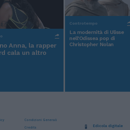
Controtempo
La modernità di Ulisse
po
nell'Odissea pop di
Christopher Nolan
o Anna, la rapper
rd cala un altro
icy
Condizioni Generali
Edicola digitale
Credits