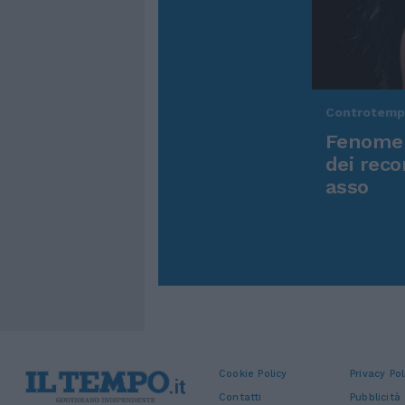
Controtem
Fenomen
dei reco
asso
Cookie Policy
Privacy Pol
Contatti
Pubblicità