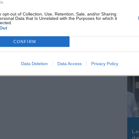
In
o opt-out of Collection, Use, Retention, Sale, and/or Sharing
ersonal Data that Is Unrelated with the Purposes for which it
lected.
Out
In 
CONFIRM
Data Deletion
Data Access
Privacy Policy
Le
Rudy Giuliani a Come States?
da