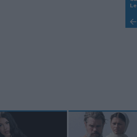
Trump, Meloni e la strategia
Le
americana