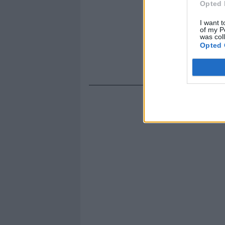
Opted 
I want t
of my P
was col
Opted 