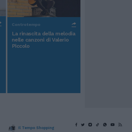
Controtempo
La rinascita della melodia
nelle canzoni di Valerio
Piccolo
Il Tempo Shopping