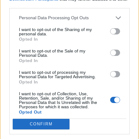
third parties.
Personal Data Processing Opt Outs
I want to opt-out of the Sharing of my
personal data.
Opted In
I want to opt-out of the Sale of my
Personal Data.
Opted In
00:00
01:16
I want to opt-out of processing my
Personal Data for Targeted Advertising.
Opted In
Leonardo Maria Del Vecchio dall'ex compagna
I want to opt-out of Collection, Use,
Retention, Sale, and/or Sharing of my
in ospedale. Le dichiarazioni ai giornalisti
Personal Data that Is Unrelated with the
Purposes for which it was collected.
Opted Out
CONFIRM