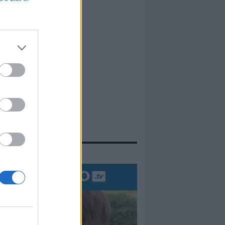
 ebrei.
evidenza