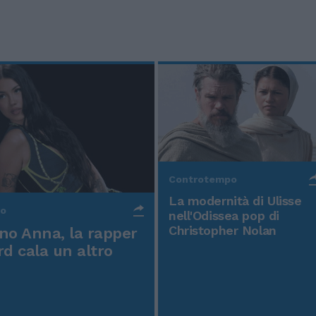
Controtempo
La modernità di Ulisse
po
nell'Odissea pop di
Christopher Nolan
o Anna, la rapper
rd cala un altro