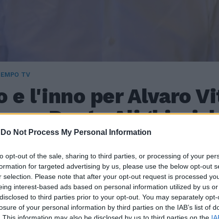
TEMPO TV
 e l'inno per Alvaro Vit
 un Dante Alighieri, l
a meglio di quella di og
-
Do Not Process My Personal Information
to opt-out of the sale, sharing to third parties, or processing of your per
25
formation for targeted advertising by us, please use the below opt-out s
r selection. Please note that after your opt-out request is processed y
è morto Alvaro Vitali e il direttore de Il Tempo, Tommaso 
eing interest-based ads based on personal information utilized by us or
disclosed to third parties prior to your opt-out. You may separately opt-
n inno: se ne è andato una specie di Dante Alighieri. La su
losure of your personal information by third parties on the IAB’s list of
ace e autentica di questa attuale schiava del politicame
. This information may also be disclosed by us to third parties on the
IA