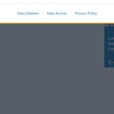
Data Deletion
Data Access
Privacy Policy
Le
Rudy Giuliani a Come States?
da
Trump, Meloni e la strategia
Le
americana