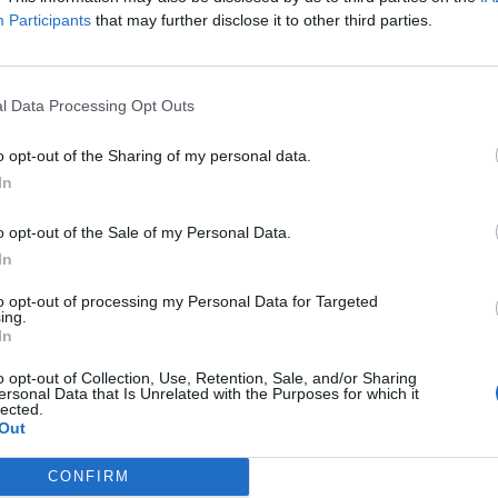
o e delle associazioni gay che danno degli assassini ai gay
Participants
that may further disclose it to other third parties.
l Data Processing Opt Outs
o opt-out of the Sharing of my personal data.
In
o opt-out of the Sale of my Personal Data.
In
to opt-out of processing my Personal Data for Targeted
ing.
In 
In
o opt-out of Collection, Use, Retention, Sale, and/or Sharing
ersonal Data that Is Unrelated with the Purposes for which it
lected.
Out
CONFIRM