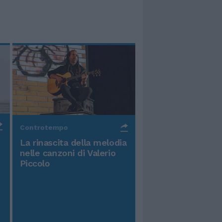
Controtempo
La rinascita della melodia
nelle canzoni di Valerio
Piccolo