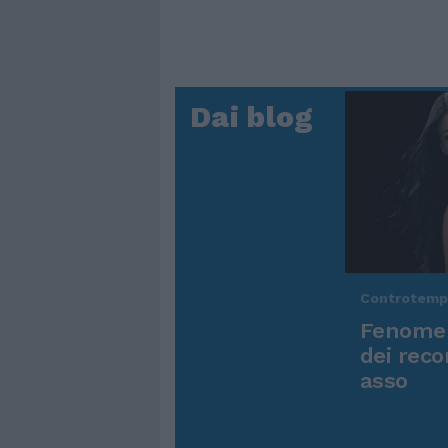
Dai blog
Controtem
Fenomen
dei reco
asso