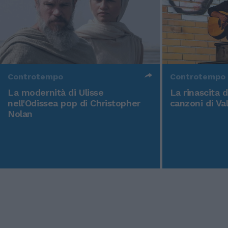
Controtempo
Controtempo
La modernità di Ulisse
La rinascita 
nell'Odissea pop di Christopher
canzoni di Va
Nolan