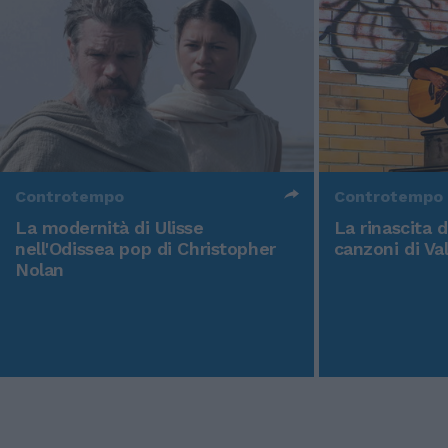
Controtempo
Controtempo
La modernità di Ulisse
La rinascita 
nell'Odissea pop di Christopher
canzoni di Va
Nolan