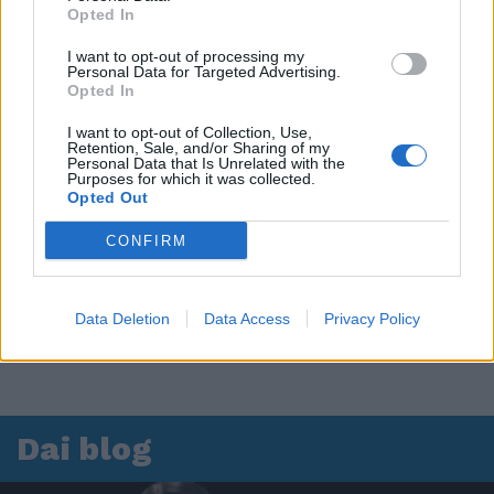
Opted In
Leonardo Maria Del Vecchio dall'ex compagna
in ospedale. Le dichiarazioni ai giornalisti
I want to opt-out of processing my
Personal Data for Targeted Advertising.
Opted In
I want to opt-out of Collection, Use,
Retention, Sale, and/or Sharing of my
Personal Data that Is Unrelated with the
Purposes for which it was collected.
Opted Out
CONFIRM
Data Deletion
Data Access
Privacy Policy
Dai blog