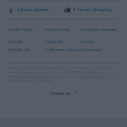
Edicola digitale
Il Tempo Shopping
Cookie Policy
Privacy Policy
Condizioni Generali
Contatti
Pubblicità
Credits
Modello 231
Preferenze Privacy
Assistenza
Sede legale: Piazza Colonna, 366 - 00187 Roma CF e P. Iva e
Iscriz. Registro Imprese Roma: 13486391009 REA Roma n°
1450962 Cap. Sociale € 25.000,00 i.v. © Copyright IlTempo. Srl -
ISSN (sito web): 1721-4084
TORNA SU