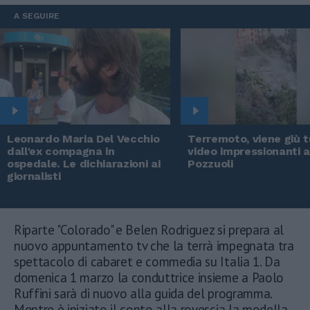
A SEGUIRE
Leonardo Maria Del Vecchio
Terremoto, viene giù tu
dall'ex compagna in
video impressionanti 
ospedale. Le dichiarazioni ai
Pozzuoli
giornalisti
Riparte "Colorado" e Belen Rodriguez si prepara al
nuovo appuntamento tv che la terrà impegnata tra
spettacolo di cabaret e commedia su Italia 1. Da
domenica 1 marzo la conduttrice insieme a Paolo
Ruffini sarà di nuovo alla guida del programma.
Mentre è iniziato il conto alla rovescia la modella