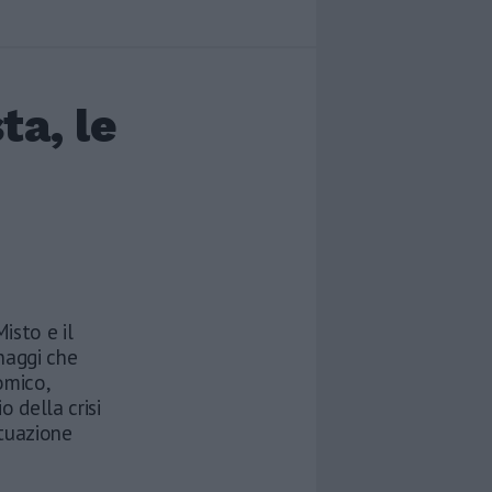
ta, le
Misto e il
naggi che
omico,
o della crisi
ituazione