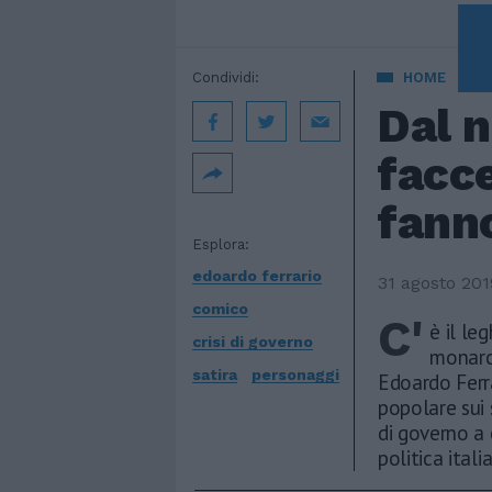
A 
Condividi:
HOME
Dal n
facce
fanno
Esplora:
edoardo ferrario
31 agosto 201
comico
C'
è il le
crisi di governo
monarch
satira
personaggi
Edoardo Ferra
popolare sui 
di governo a 
politica ital