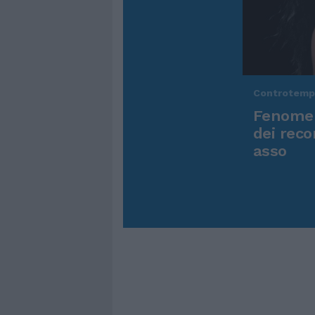
Controtem
Fenomen
dei reco
asso