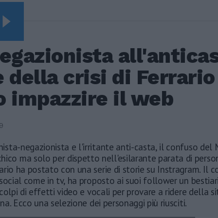
Video Vista
SEGUIRE
Leonardo Maria Del
egazionista all'anticas
Vecchio dall'ex
compagna in ospedale.
 della crisi di Ferrario
Le dichiarazioni ai
giornalisti
 impazzire il web
Terremoto, viene giù
tutto: i video
impressionanti a
9
Pozzuoli
ghista-negazionista e l'irritante anti-casta, il confuso del 
Rudy Giuliani a Come
States? Trump, Meloni
ico ma solo per dispetto nell'esilarante parata di perso
e la strategia
rio ha postato con una serie di storie su Instragram. Il c
americana
social come in tv, ha proposto ai suoi follower un bestiari
colpi di effetti video e vocali per provare a ridere della s
iana. Ecco una selezione dei personaggi più riusciti.