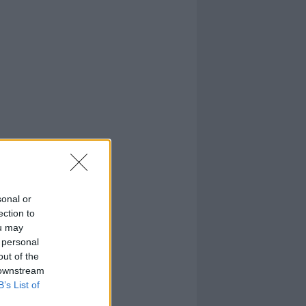
sonal or
ection to
ou may
 personal
out of the
 downstream
B’s List of