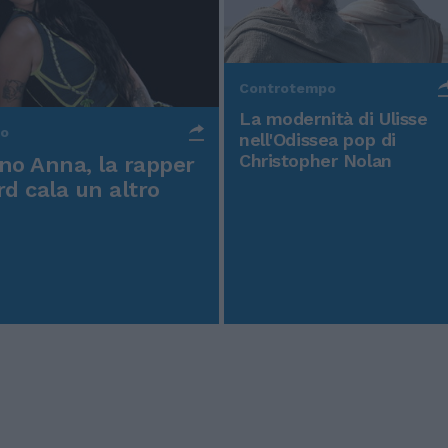
Controtempo
La modernità di Ulisse
po
nell'Odissea pop di
Christopher Nolan
o Anna, la rapper
rd cala un altro