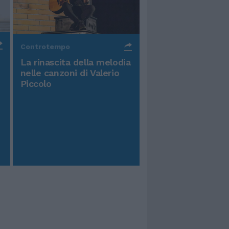
Controtempo
La rinascita della melodia
nelle canzoni di Valerio
Piccolo