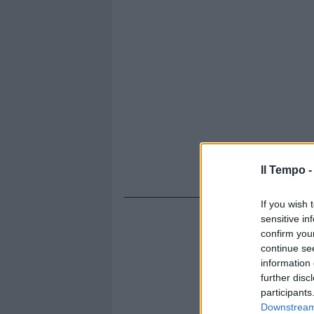
Il Tempo 
If you wish 
sensitive in
confirm you
continue se
information 
further disc
participants
Downstream 