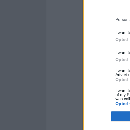
Persona
I want t
Opted 
I want t
Opted 
I want 
Advertis
Opted 
I want t
of my P
was col
Opted 