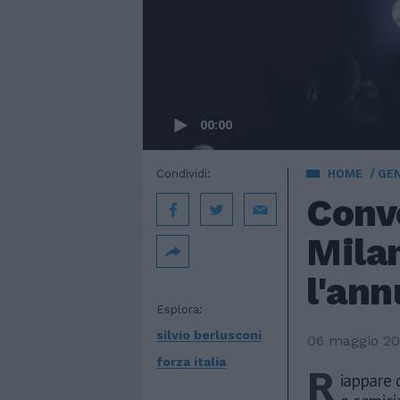
00:00
Condividi:
HOME
GE
Conve
Milan
l'ann
Esplora:
silvio berlusconi
06 maggio 2
forza italia
R
iappare 