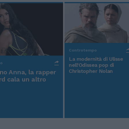
Controtempo
La modernità di Ulisse
po
nell'Odissea pop di
Christopher Nolan
o Anna, la rapper
rd cala un altro