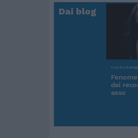
Dai blog
Controtem
Fenomen
dei reco
asso