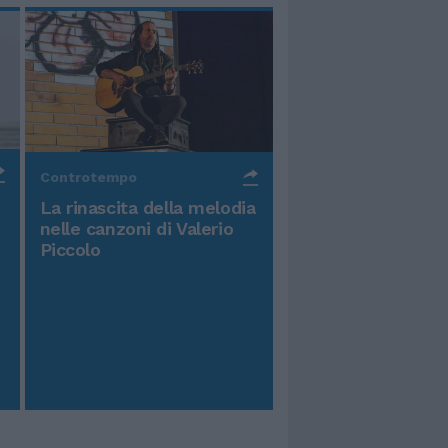
Controtempo
La rinascita della melodia
nelle canzoni di Valerio
Piccolo