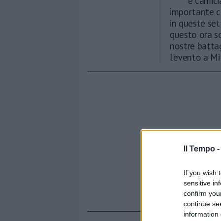
e camici
importante c
in queste set
questo ora so
nostre battag
l'evento a Mi
Il Tempo 
If you wish 
sensitive in
confirm you
continue se
information 