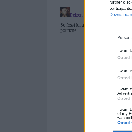
further disc
participants
Downstream 
Persona
I want t
Opted 
I want t
Opted 
I want 
Advertis
Opted 
I want t
of my P
was col
Opted 