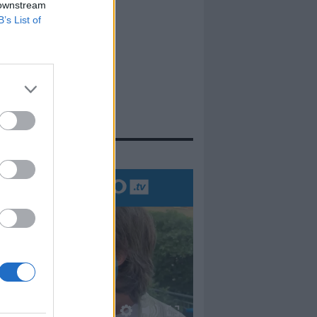
 downstream
B’s List of
evidenza
00:00
01:16