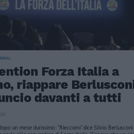
NERAL
ntion Forza Italia a
o, riappare Berlusconi
uncio davanti a tutti
023
dopo un mese durissimo: "Rieccomi" dice Silvio Berlusconi 