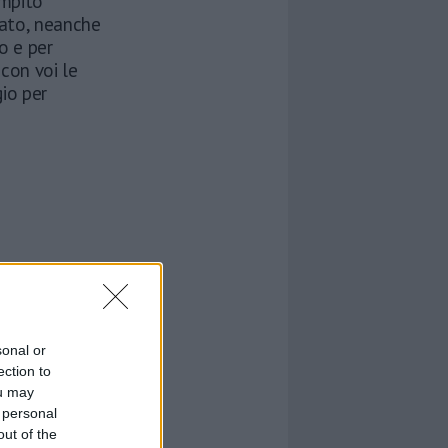
ompito
mato, neanche
o e per
con voi le
gio per
sonal or
ection to
ou may
 personal
out of the