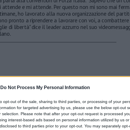
a parla alla convention di Forza Italia. "Sapevo che un c
i attende e mi attende. Per questo non mi sono mai fer
timane, ho lavorato alla nuova organizzazione del partit
no pronto a riprendere a lavorare con voi, a combattere 
lie di libertà" dice il leader azzurro nel suo videomessag
lano.
-
Do Not Process My Personal Information
to opt-out of the sale, sharing to third parties, or processing of your per
formation for targeted advertising by us, please use the below opt-out s
r selection. Please note that after your opt-out request is processed y
eing interest-based ads based on personal information utilized by us or
disclosed to third parties prior to your opt-out. You may separately opt-