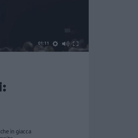
01:11
:
che in giacca