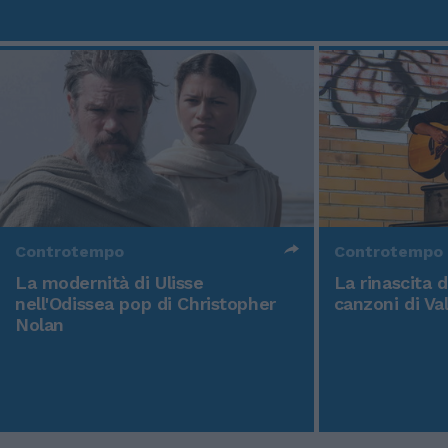
Controtempo
Controtempo
La modernità di Ulisse
La rinascita 
nell'Odissea pop di Christopher
canzoni di Va
Nolan