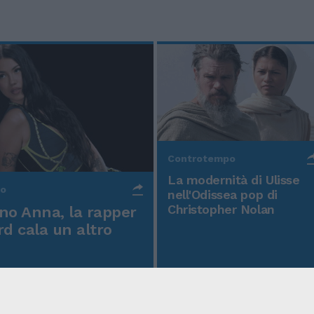
Controtempo
La modernità di Ulisse
po
nell'Odissea pop di
Christopher Nolan
o Anna, la rapper
rd cala un altro