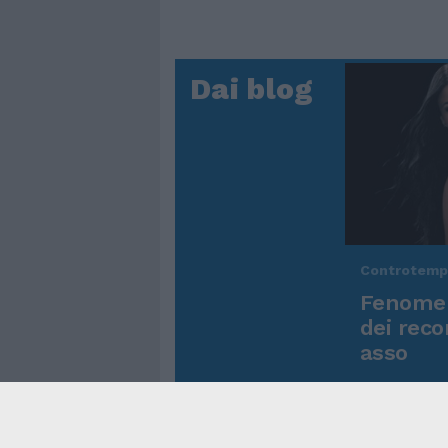
Dai blog
Controtem
Fenomen
dei reco
asso