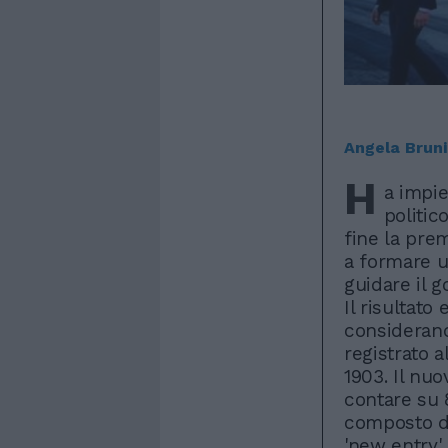
Angela Bruni
H
a impie
politic
fine la pre
a formare u
guidare il g
Il risultato
considerand
registrato a
1903. Il nuo
contare su 
composto da
'new entry' 