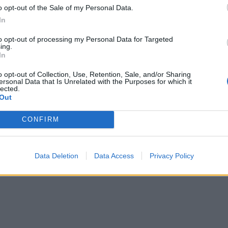
ze politiche. Pur non disponendo della
o opt-out of the Sale of my Personal Data.
 assoluta, la coalizione dovrebbe poter
In
'appoggio esterno di altri partiti di
itando così il rischio di una maggioranza
to opt-out of processing my Personal Data for Targeted
ing.
e contraria.
In
o opt-out of Collection, Use, Retention, Sale, and/or Sharing
ersonal Data that Is Unrelated with the Purposes for which it
lected.
Out
CONFIRM
Data Deletion
Data Access
Privacy Policy