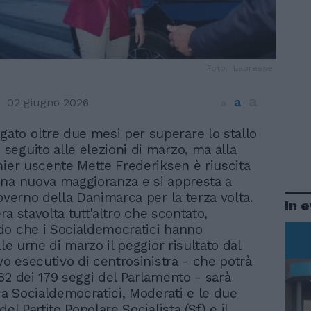
Foto: Lapresse
a
a
02 giugno 2026
a
gato oltre due mesi per superare lo stallo
o seguito alle elezioni di marzo, ma alla
mier uscente Mette Frederiksen è riuscita
na nuova maggioranza e si appresta a
overno della Danimarca per la terza volta.
In 
 era stavolta tutt'altro che scontato,
o che i Socialdemocratici hanno
lle urne di marzo il peggior risultato dal
vo esecutivo di centrosinistra - che potrà
82 dei 179 seggi del Parlamento - sarà
 Socialdemocratici, Moderati e le due
del Partito Popolare Socialista (Sf) e il