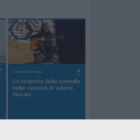
Controtempo
La rinascita della melodia
nelle canzoni di Valerio
Piccolo