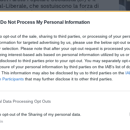
al-Liberale, che sostuiscono la forza di
ra Venstre. Il nuovo esecutivo, orientato
ra rispetto al precedente, punta a varare
-
Do Not Process My Personal Information
 importanti riforme sociali. Il leader
za Rosso-Verde, Pelle Dragsted,
Le
to opt-out of the sale, sharing to third parties, or processing of your per
ecosocialista il cui sostegno
da
formation for targeted advertising by us, please use the below opt-out s
e sarà determinante per la tenuta della
Rudy Giuliani a Come States?
Le
r selection. Please note that after your opt-out request is processed y
, ha annunciato che la coalizione si è
Trump, Meloni e la strategia
eing interest-based ads based on personal information utilized by us or
americana
 rendere le cure dentistiche "gratuite per
disclosed to third parties prior to your opt-out. You may separately opt-
si" entro dieci anni. Tra le altre misure
losure of your personal information by third parties on the IAB’s list of
figurano la riduzione delle tariffe del
. This information may also be disclosed by us to third parties on the
IA
bblico, la costruzione di nuovi alloggi a
Participants
that may further disclose it to other third parties.
sibili, il dimezzamento dell'Iva sui
imentari e l'azzeramento dell'imposta sulle
 nascita del governo mette fine a
l Data Processing Opt Outs
articolarmente di negoziati complessi,
ali un ruolo decisivo è stato svolto dal
o opt-out of the Sharing of my personal data.
li Esteri e leader dei Moderati, Lars
In
ssen, che ha fatto da mediatore tra le