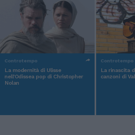
Controtempo
Controtempo
La modernità di Ulisse
La rinascita 
nell'Odissea pop di Christopher
canzoni di Va
Nolan