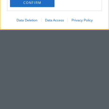
CONFIRM
In evidenza
Data Deletion
Data Access
Privacy Policy