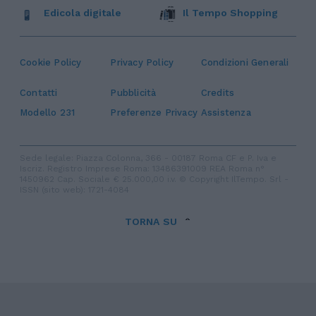
Edicola digitale
Il Tempo Shopping
Cookie Policy
Privacy Policy
Condizioni Generali
Contatti
Pubblicità
Credits
Modello 231
Preferenze Privacy
Assistenza
Sede legale: Piazza Colonna, 366 - 00187 Roma CF e P. Iva e
Iscriz. Registro Imprese Roma: 13486391009 REA Roma n°
1450962 Cap. Sociale € 25.000,00 i.v. © Copyright IlTempo. Srl -
ISSN (sito web): 1721-4084
TORNA SU