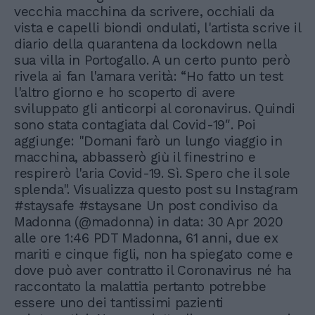
vecchia macchina da scrivere, occhiali da
vista e capelli biondi ondulati, l'artista scrive il
diario della quarantena da lockdown nella
sua villa in Portogallo. A un certo punto però
rivela ai fan l'amara verità: “Ho fatto un test
l'altro giorno e ho scoperto di avere
sviluppato gli anticorpi al coronavirus. Quindi
sono stata contagiata dal Covid-19″. Poi
aggiunge: "Domani farò un lungo viaggio in
macchina, abbasserò giù il finestrino e
respirerò l'aria Covid-19. Sì. Spero che il sole
splenda". Visualizza questo post su Instagram
#staysafe #staysane Un post condiviso da
Madonna (@madonna) in data: 30 Apr 2020
alle ore 1:46 PDT Madonna, 61 anni, due ex
mariti e cinque figli, non ha spiegato come e
dove può aver contratto il Coronavirus né ha
raccontato la malattia pertanto potrebbe
essere uno dei tantissimi pazienti