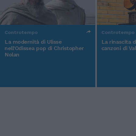
Controtempo
Controtempo
La modernità di Ulisse
La rinascita 
nell'Odissea pop di Christopher
canzoni di Va
Nolan