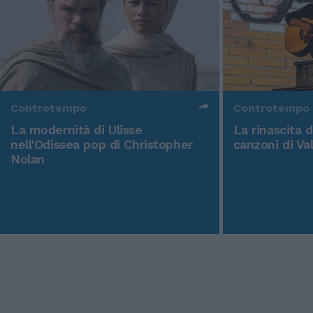
Controtempo
Controtempo
La modernità di Ulisse
La rinascita 
nell'Odissea pop di Christopher
canzoni di Va
Nolan