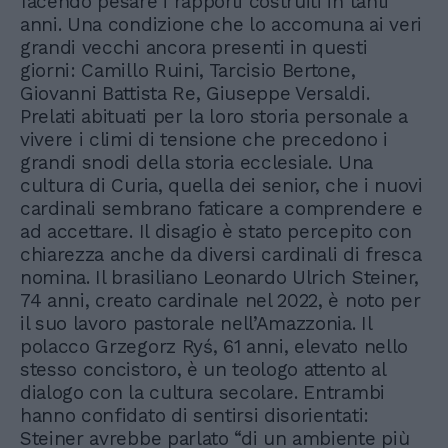
facendo pesare i rapporti costruiti in tanti
anni. Una condizione che lo accomuna ai veri
grandi vecchi ancora presenti in questi
giorni: Camillo Ruini, Tarcisio Bertone,
Giovanni Battista Re, Giuseppe Versaldi.
Prelati abituati per la loro storia personale a
vivere i climi di tensione che precedono i
grandi snodi della storia ecclesiale. Una
cultura di Curia, quella dei senior, che i nuovi
cardinali sembrano faticare a comprendere e
ad accettare. Il disagio è stato percepito con
chiarezza anche da diversi cardinali di fresca
nomina. Il brasiliano Leonardo Ulrich Steiner,
74 anni, creato cardinale nel 2022, è noto per
il suo lavoro pastorale nell’Amazzonia. Il
polacco Grzegorz Ryś, 61 anni, elevato nello
stesso concistoro, è un teologo attento al
dialogo con la cultura secolare. Entrambi
hanno confidato di sentirsi disorientati:
Steiner avrebbe parlato “di un ambiente più